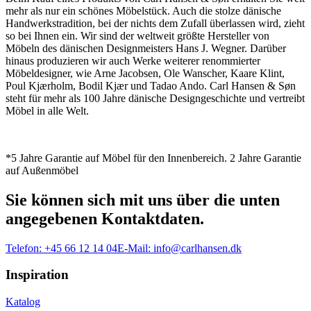
mehr als nur ein schönes Möbelstück. Auch die stolze dänische
Handwerkstradition, bei der nichts dem Zufall überlassen wird, zieht
so bei Ihnen ein. Wir sind der weltweit größte Hersteller von
Möbeln des dänischen Designmeisters Hans J. Wegner. Darüber
hinaus produzieren wir auch Werke weiterer renommierter
Möbeldesigner, wie Arne Jacobsen, Ole Wanscher, Kaare Klint,
Poul Kjærholm, Bodil Kjær und Tadao Ando. Carl Hansen & Søn
steht für mehr als 100 Jahre dänische Designgeschichte und vertreibt
Möbel in alle Welt.
*5 Jahre Garantie auf Möbel für den Innenbereich. 2 Jahre Garantie
auf Außenmöbel
Sie können sich mit uns über die unten
angegebenen Kontaktdaten.
Telefon:
+45 66 12 14 04
E-Mail:
info@carlhansen.dk
Inspiration
Katalog