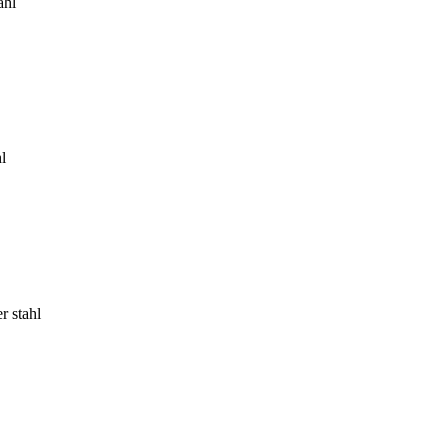
ahl
l
r stahl