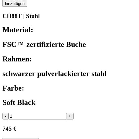
hinzufügen
CH88T | Stuhl
Material:
FSC™-zertifizierte Buche
Rahmen:
schwarzer pulverlackierter stahl
Farbe:
Soft Black
-
+
745 €