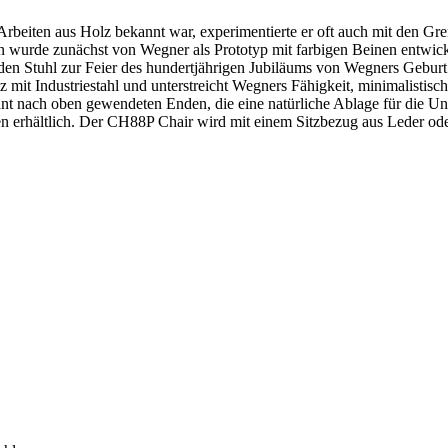
beiten aus Holz bekannt war, experimentierte er oft auch mit den Gren
 wurde zunächst von Wegner als Prototyp mit farbigen Beinen entwicke
en Stuhl zur Feier des hundertjährigen Jubiläums von Wegners Geburt i
lz mit Industriestahl und unterstreicht Wegners Fähigkeit, minimalisti
t nach oben gewendeten Enden, die eine natürliche Ablage für die Un
n erhältlich. Der CH88P Chair wird mit einem Sitzbezug aus Leder ode