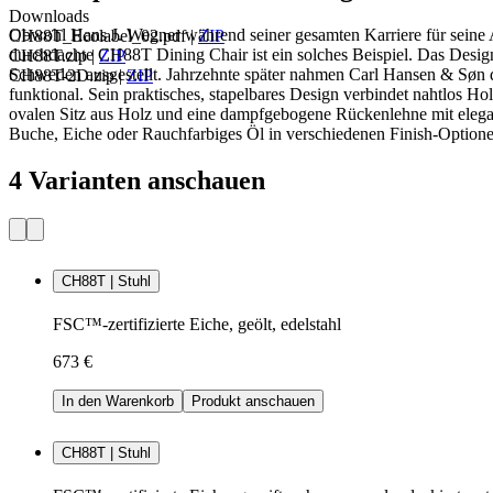
Downloads
Obwohl Hans J. Wegner während seiner gesamten Karriere für seine Ar
CH88T_Ecolabel_02.pdf
|
ZIP
durchdachte CH88T Dining Chair ist ein solches Beispiel. Das Design
CH88T.zip
|
ZIP
Schweden ausgestellt. Jahrzehnte später nahmen Carl Hansen & Søn d
CH88T-2D.zip
|
ZIP
funktional. Sein praktisches, stapelbares Design verbindet nahtlos Ho
ovalen Sitz aus Holz und eine dampfgebogene Rückenlehne mit elegan
Buche, Eiche oder Rauchfarbiges Öl in verschiedenen Finish-Optione
4 Varianten anschauen
CH88T | Stuhl
FSC™-zertifizierte Eiche, geölt, edelstahl
673 €
In den Warenkorb
Produkt anschauen
CH88T | Stuhl