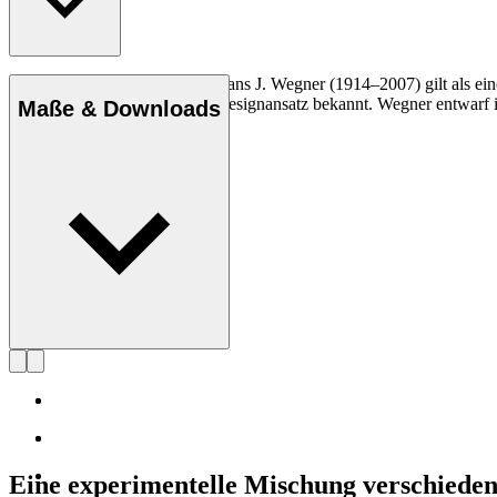
Der dänische Möbeldesigner Hans J. Wegner (1914–2007) gilt als einer
und seinen kompromisslosen Designansatz bekannt. Wegner entwarf in 
Maße & Downloads
Profil Hans J. Wegner
Eine experimentelle Mischung verschieden