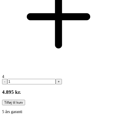
4
-
+
4.895 kr.
Tilføj til kurv
5 års garanti