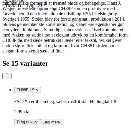
Downloads
minimalistiske former til at fremstå bløde og behagelige. Hans J.
CH88-2D (1).zip
|
ZIP
Wegner udviklede oprindeligt CH88P som en prototype med
farvede ben til den internationale udstilling H55 i Helsingborg i
Sverige i 1955. Stolen blev for første gang sat i produktion i 2014.
Stolens gennemtænkte konstruktion og stabelbare egenskaber gør
den yderst funktionel. Samtidig skaber stolens stålstel kombineret
med ryglæn og sæde i træ et elegant udtryk og en komfortabel form.
CH88P fås med sæde betrukket i læder eller tekstil, hvilket giver
endnu større fleksibilitet og komfort, hvor CH88T stolen har et
elegant formspændt sæde af finer.
Se 15 varianter
CH88P | Stol
FSC™-certificeret eg, sæbe, rustfrit stål, Hallingdal 130
5.995 kr.
Tilføj til kurv
Læs mere