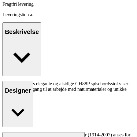
Fragtfri levering
Leveringstid ca.
Beskrivelse
Hans J. Wegners elegante og alsidige CH88P spisebordsstol viser
hans legende tilgang til at arbejde med naturmaterialer og unikke
Designer
former.
Læs mere
Den danske møbeldesigner Hans J. Wegner (1914-2007) anses for