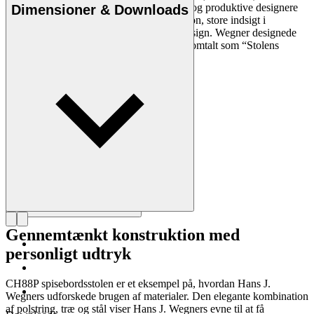
at være en af de mest kreative, innovative og produktive designere
Dimensioner & Downloads
nogensinde. Han var kendt for sin præcision, store indsigt i
håndværk og kompromisløse tilgang til design. Wegner designede
næsten 500 stole i sin levetid og blev ofte omtalt som “Stolens
mester”.
Læs mere om Hans J. Wegner
Gennemtænkt konstruktion med
personligt udtryk
CH88P spisebordsstolen er et eksempel på, hvordan Hans J.
Wegners udforskede brugen af materialer. Den elegante kombination
af polstring, træ og stål viser Hans J. Wegners evne til at få