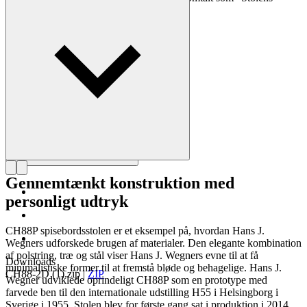
mester”.
Læs mere om Hans J. Wegner
Gennemtænkt konstruktion med
personligt udtryk
CH88P spisebordsstolen er et eksempel på, hvordan Hans J.
Wegners udforskede brugen af materialer. Den elegante kombination
af polstring, træ og stål viser Hans J. Wegners evne til at få
Downloads
minimalistiske former til at fremstå bløde og behagelige. Hans J.
CH88-2D (1).zip
|
ZIP
Wegner udviklede oprindeligt CH88P som en prototype med
farvede ben til den internationale udstilling H55 i Helsingborg i
Sverige i 1955. Stolen blev for første gang sat i produktion i 2014.