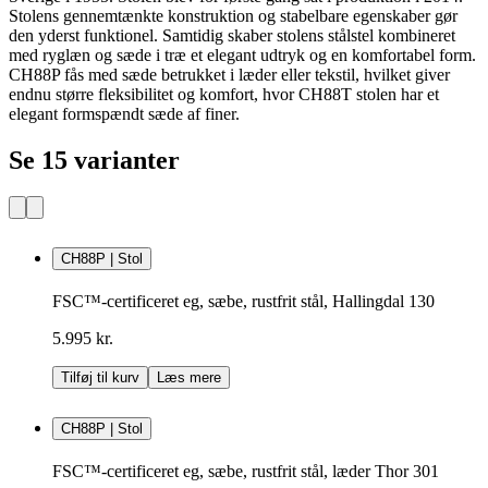
Stolens gennemtænkte konstruktion og stabelbare egenskaber gør
den yderst funktionel. Samtidig skaber stolens stålstel kombineret
med ryglæn og sæde i træ et elegant udtryk og en komfortabel form.
CH88P fås med sæde betrukket i læder eller tekstil, hvilket giver
endnu større fleksibilitet og komfort, hvor CH88T stolen har et
elegant formspændt sæde af finer.
Se 15 varianter
CH88P | Stol
FSC™-certificeret eg, sæbe, rustfrit stål, Hallingdal 130
5.995 kr.
Tilføj til kurv
Læs mere
CH88P | Stol
FSC™-certificeret eg, sæbe, rustfrit stål, læder Thor 301