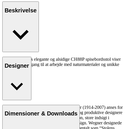
Beskrivelse
Hans J. Wegners elegante og alsidige CH88P spisebordsstol viser
hans legende tilgang til at arbejde med naturmaterialer og unikke
Designer
former.
Læs mere
Den danske møbeldesigner Hans J. Wegner (1914-2007) anses for
at være en af de mest kreative, innovative og produktive designere
Dimensioner & Downloads
nogensinde. Han var kendt for sin præcision, store indsigt i
håndværk og kompromisløse tilgang til design. Wegner designede
næsten 500 stole i sin levetid og blev ofte omtalt som “Stolens