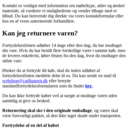
Kontakt os venligst med information om møbeltype, alder og ønsket
materiale, så vurderer vi mulighederne og vender tilbage med et
tilbud. Du kan henvende dig direkte via vores kontaktformular eller
hos en af vores autoriserede forhandlere.
Kan jeg returnere varen?
Fortrydelsesfristen udløber 14 dage efter den dag, du har modtaget
din vare. Hvis du har bestilt flere forskellige varer i samme køb, men
de leveres enkeltvist, løber fristen fra den dag, hvor du modtager den
sidste vare.
Ønsker du at fortryde dit køb, skal du inden udløbet af
fortrydelsesfristen meddele dette til os. Du kan sende en mail til
webshop@carlhansen.dk
eller benytte
standardfortrydelsesformularen som du finder
her.
Du kan ikke fortryde købet ved at nægte at modtage varen uden
samtidig at give os besked.
Returnering skal ske i den originale emballage
, og varen skal
være forsvarligt pakket, så den ikke tager skade under transporten.
Fortrydelse af en del af købet