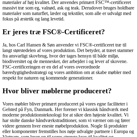
materialer af høj kvalitet. Der anvendes primært FSC™-certificeret
massivt træ som eg, valnød, ask og teak. Derudover bruges holdbare
materialer som naturflet, læder og tekstiler, som alle er udvalgt med
fokus på æstetik og lang levetid.
Er jeres træ FSC®-Certificeret?
Ja, hos Carl Hansen & Søn anvender vi FSC®-certificeret træ til
langt størstedelen af vores produktion. Det betyder, at træet stammer
fra ansvarligt skovbrug, hvor der tages hensyn til både miljø,
biodiversitet og de mennesker, der arbejder i og lever af skovene.
FSC-certificeringen er en del af vores overordnede
bæredygtighedsstrategi og vores ambition om at skabe møbler med
respekt for naturen og kommende generationer.
Hvor bliver møblerne produceret?
Vores møbler bliver primært produceret på vores egne faciliteter i
Gelsted på Fyn, Danmark. Her forener vi klassisk håndværk med
moderne produktionsteknologi for at sikre den højeste kvalitet. Vi
har stolte danske håndværkstraditioner, som vi værner om og fører
videre gennem hver eneste møbelproduktion. Nogle få produkter
eller komponenter fremstilles hos nøje udvalgte partnere i Europa og
Vietnam, som lever op til vores strenge krav til kvalitet og