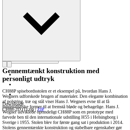
Læs mere om Hans J. Wegner
Gennemtænkt konstruktion med
personligt udtryk
CH88P spisebordsstolen er et eksempel på, hvordan Hans J.
Wegners udforskede brugen af materialer. Den elegante kombination
af polstring, træ og stål viser Hans J. Wegners evne til at få
Downloads
minimalistiske former til at fremstå bløde og behagelige. Hans J.
CH88-2D (1).zip
|
ZIP
Wegner udviklede oprindeligt CH88P som en prototype med
farvede ben til den internationale udstilling H55 i Helsingborg i
Sverige i 1955. Stolen blev for første gang sat i produktion i 2014.
Stolens gennemtænkte konstruktion og stabelbare egenskaber gør