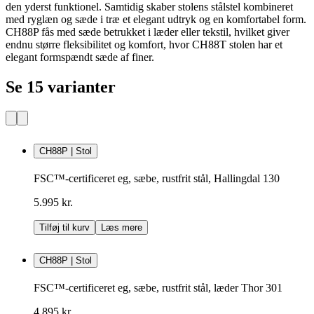
den yderst funktionel. Samtidig skaber stolens stålstel kombineret
med ryglæn og sæde i træ et elegant udtryk og en komfortabel form.
CH88P fås med sæde betrukket i læder eller tekstil, hvilket giver
endnu større fleksibilitet og komfort, hvor CH88T stolen har et
elegant formspændt sæde af finer.
Se 15 varianter
CH88P | Stol
FSC™-certificeret eg, sæbe, rustfrit stål, Hallingdal 130
5.995 kr.
Tilføj til kurv
Læs mere
CH88P | Stol
FSC™-certificeret eg, sæbe, rustfrit stål, læder Thor 301
4.895 kr.