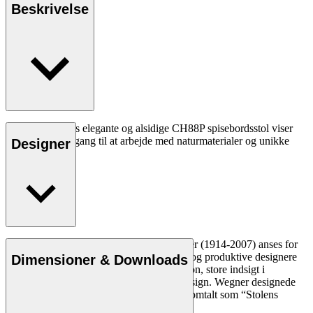
Beskrivelse
Hans J. Wegners elegante og alsidige CH88P spisebordsstol viser
hans legende tilgang til at arbejde med naturmaterialer og unikke
Designer
former.
Læs mere
Den danske møbeldesigner Hans J. Wegner (1914-2007) anses for
at være en af de mest kreative, innovative og produktive designere
Dimensioner & Downloads
nogensinde. Han var kendt for sin præcision, store indsigt i
håndværk og kompromisløse tilgang til design. Wegner designede
næsten 500 stole i sin levetid og blev ofte omtalt som “Stolens
mester”.