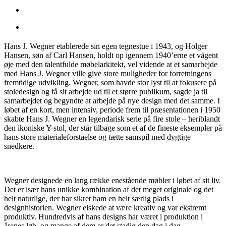
Hans J. Wegner etablerede sin egen tegnestue i 1943, og Holger
Hansen, søn af Carl Hansen, holdt op igennem 1940’erne et vågent
øje med den talentfulde møbelarkitekt, vel vidende at et samarbejde
med Hans J. Wegner ville give store muligheder for forretningens
fremtidige udvikling. Wegner, som havde stor lyst til at fokusere på
stoledesign og få sit arbejde ud til et større publikum, sagde ja til
samarbejdet og begyndte at arbejde på nye design med det samme. I
løbet af en kort, men intensiv, periode frem til præsentationen i 1950
skabte Hans J. Wegner en legendarisk serie på fire stole – heriblandt
den ikoniske Y-stol, der står tilbage som et af de fineste eksempler på
hans store materialeforståelse og tætte samspil med dygtige
snedkere.
Wegner designede en lang række enestående møbler i løbet af sit liv.
Det er især hans unikke kombination af det meget originale og det
helt naturlige, der har sikret ham en helt særlig plads i
designhistorien. Wegner elskede at være kreativ og var ekstremt
produktiv. Hundredvis af hans designs har været i produktion i
årenes løb, og mange af dem er det stadig den dag i dag.