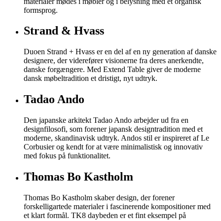
materialer mødes i møbler og i belysning med et organisk
formsprog.
Strand & Hvass
Duoen Strand + Hvass er en del af en ny generation af danske
designere, der viderefører visionerne fra deres anerkendte,
danske forgængere. Med Extend Table giver de moderne
dansk møbeltradition et dristigt, nyt udtryk.
Tadao Ando
Den japanske arkitekt Tadao Ando arbejder ud fra en
designfilosofi, som forener japansk designtradition med et
moderne, skandinavisk udtryk. Andos stil er inspireret af Le
Corbusier og kendt for at være minimalistisk og innovativ
med fokus på funktionalitet.
Thomas Bo Kastholm
Thomas Bo Kastholm skaber design, der forener
forskelligartede materialer i fascinerende kompositioner med
et klart formål. TK8 daybeden er et fint eksempel på