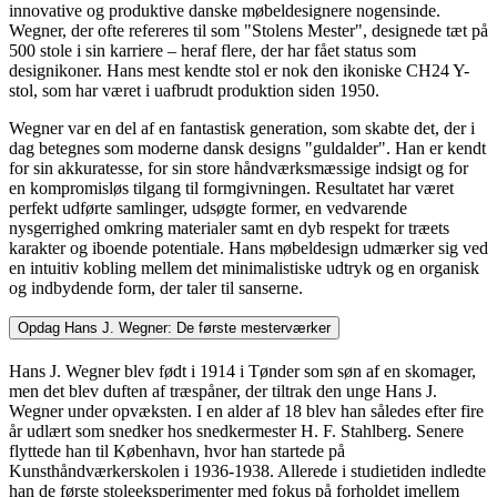
innovative og produktive danske møbeldesignere nogensinde.
Wegner, der ofte refereres til som "Stolens Mester", designede tæt på
500 stole i sin karriere – heraf flere, der har fået status som
designikoner. Hans mest kendte stol er nok den ikoniske CH24 Y-
stol, som har været i uafbrudt produktion siden 1950.
Wegner var en del af en fantastisk generation, som skabte det, der i
dag betegnes som moderne dansk designs "guldalder". Han er kendt
for sin akkuratesse, for sin store håndværksmæssige indsigt og for
en kompromisløs tilgang til formgivningen. Resultatet har været
perfekt udførte samlinger, udsøgte former, en vedvarende
nysgerrighed omkring materialer samt en dyb respekt for træets
karakter og iboende potentiale. Hans møbeldesign udmærker sig ved
en intuitiv kobling mellem det minimalistiske udtryk og en organisk
og indbydende form, der taler til sanserne.
Opdag Hans J. Wegner: De første mesterværker
Hans J. Wegner blev født i 1914 i Tønder som søn af en skomager,
men det blev duften af træspåner, der tiltrak den unge Hans J.
Wegner under opvæksten. I en alder af 18 blev han således efter fire
år udlært som snedker hos snedkermester H. F. Stahlberg. Senere
flyttede han til København, hvor han startede på
Kunsthåndværkerskolen i 1936-1938. Allerede i studietiden indledte
han de første stoleeksperimenter med fokus på forholdet imellem