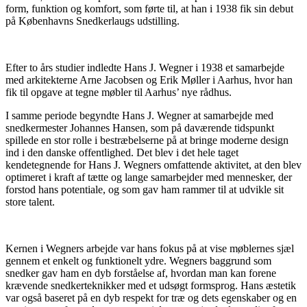
form, funktion og komfort, som førte til, at han i 1938 fik sin debut
på Københavns Snedkerlaugs udstilling.
Efter to års studier indledte Hans J. Wegner i 1938 et samarbejde
med arkitekterne Arne Jacobsen og Erik Møller i Aarhus, hvor han
fik til opgave at tegne møbler til Aarhus’ nye rådhus.
I samme periode begyndte Hans J. Wegner at samarbejde med
snedkermester Johannes Hansen, som på daværende tidspunkt
spillede en stor rolle i bestræbelserne på at bringe moderne design
ind i den danske offentlighed. Det blev i det hele taget
kendetegnende for Hans J. Wegners omfattende aktivitet, at den blev
optimeret i kraft af tætte og lange samarbejder med mennesker, der
forstod hans potentiale, og som gav ham rammer til at udvikle sit
store talent.
Kernen i Wegners arbejde var hans fokus på at vise møblernes sjæl
gennem et enkelt og funktionelt ydre. Wegners baggrund som
snedker gav ham en dyb forståelse af, hvordan man kan forene
krævende snedkerteknikker med et udsøgt formsprog. Hans æstetik
var også baseret på en dyb respekt for træ og dets egenskaber og en