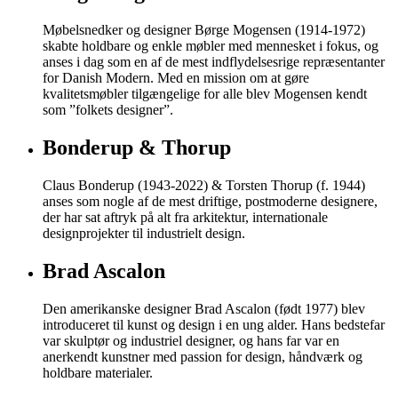
Møbelsnedker og designer Børge Mogensen (1914-1972)
skabte holdbare og enkle møbler med mennesket i fokus, og
anses i dag som en af de mest indflydelsesrige repræsentanter
for Danish Modern. Med en mission om at gøre
kvalitetsmøbler tilgængelige for alle blev Mogensen kendt
som ”folkets designer”.
Bonderup & Thorup
Claus Bonderup (1943-2022) & Torsten Thorup (f. 1944)
anses som nogle af de mest driftige, postmoderne designere,
der har sat aftryk på alt fra arkitektur, internationale
designprojekter til industrielt design.
Brad Ascalon
Den amerikanske designer Brad Ascalon (født 1977) blev
introduceret til kunst og design i en ung alder. Hans bedstefar
var skulptør og industriel designer, og hans far var en
anerkendt kunstner med passion for design, håndværk og
holdbare materialer.