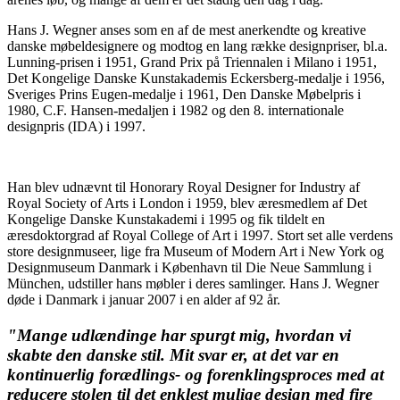
Hans J. Wegner anses som en af de mest anerkendte og kreative
danske møbeldesignere og modtog en lang række designpriser, bl.a.
Lunning-prisen i 1951, Grand Prix på Triennalen i Milano i 1951,
Det Kongelige Danske Kunstakademis Eckersberg-medalje i 1956,
Sveriges Prins Eugen-medalje i 1961, Den Danske Møbelpris i
1980, C.F. Hansen-medaljen i 1982 og den 8. internationale
designpris (IDA) i 1997.
Han blev udnævnt til Honorary Royal Designer for Industry af
Royal Society of Arts i London i 1959, blev æresmedlem af Det
Kongelige Danske Kunstakademi i 1995 og fik tildelt en
æresdoktorgrad af Royal College of Art i 1997. Stort set alle verdens
store designmuseer, lige fra Museum of Modern Art i New York og
Designmuseum Danmark i København til Die Neue Sammlung i
München, udstiller hans møbler i deres samlinger. Hans J. Wegner
døde i Danmark i januar 2007 i en alder af 92 år.
"Mange udlændinge har spurgt mig, hvordan vi
skabte den danske stil. Mit svar er, at det var en
kontinuerlig forædlings- og forenklingsproces med at
reducere stolen til det enklest mulige design med fire