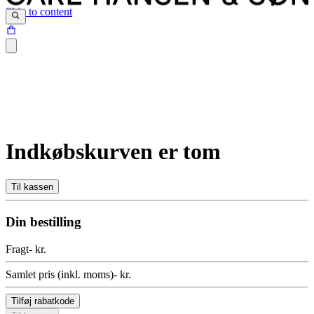
Skip to content
Indkøbskurven er tom
Til kassen
Din bestilling
Fragt
- kr.
Samlet pris
(
inkl. moms
)
- kr.
Tilføj rabatkode