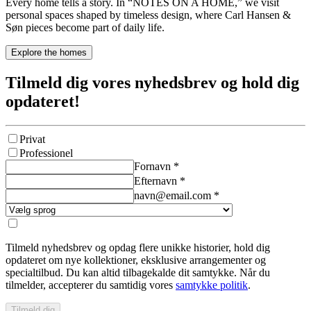
Every home tells a story. In “NOTES ON A HOME,” we visit
personal spaces shaped by timeless design, where Carl Hansen &
Søn pieces become part of daily life.
Explore the homes
Tilmeld dig vores nyhedsbrev og hold dig
opdateret!
Privat
Professionel
Fornavn
*
Efternavn
*
navn@email.com
*
Tilmeld nyhedsbrev og opdag flere unikke historier, hold dig
opdateret om nye kollektioner, eksklusive arrangementer og
specialtilbud. Du kan altid tilbagekalde dit samtykke. Når du
tilmelder, accepterer du samtidig vores
samtykke politik
.
Tilmeld dig