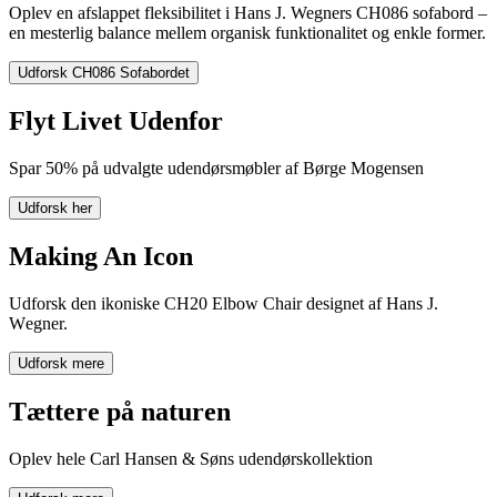
Oplev en afslappet fleksibilitet i Hans J. Wegners CH086 sofabord –
en mesterlig balance mellem organisk funktionalitet og enkle former.
Klassiske Hans J. Wegner-karakteristika i et modulært design. Oplev
fleksibel afslapning i CH280 Sofaen, hvor uovertruffen komfort
Udforsk CH086 Sofabordet
indbyder til afslappede samtaler.
Flyt Livet Udenfor
Udforsk CH280 Sofaen
S
par
50%
på
udvalgte
udendørsmøbler
af
Børge Mogensen
Udforsk her
Making An Icon
Udforsk
den
ikoniske
CH20 Elbow Chair
designet
af
Hans J.
W
egner.
Udforsk mere
Tættere på naturen
Oplev hele Carl Hansen & Søns udendørskollektion