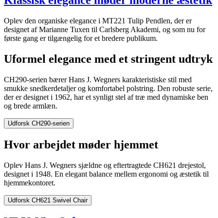
Klassisk elegance møder moderne æstetik
Oplev den organiske elegance i MT221 Tulip Pendlen, der er
designet af Marianne Tuxen til Carlsberg Akademi, og som nu for
første gang er tilgængelig for et bredere publikum.
Uformel elegance med et stringent udtryk
CH290-serien
bærer
Hans J.
Wegners
karakteristiske
stil
med
smukke
snedkerdetaljer
og
komfortabel
polstring
. Den
robuste
serie
,
der er
designet
i
1962,
har
et
synligt
stel
af
træ
med
dynamiske
ben
og
brede
armlæn
.
Udforsk CH290-serien
Hvor arbejdet møder hjemmet
Oplev
Hans J.
Wegners
sjældne
og
eftertragtede
CH621
drejestol
,
designet
i
1948.
En
elegant balance
mellem
ergonomi
og
æstetik
til
hjemmekontoret
.
Udforsk CH621 Swivel Chair