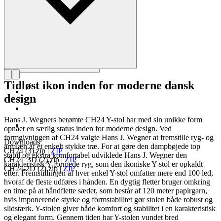
Tidløst ikon inden for moderne dansk
design
Hans J. Wegners berømte CH24 Y-stol har med sin unikke form
opnået en særlig status inden for moderne design. Ved
formgivningen af CH24 valgte Hans J. Wegner at fremstille ryg- og
Downloads
armlæn af ét enkelt stykke træ. For at gøre den dampbøjede top
CH24 (3).zip
|
ZIP
stabil og ekstra komfortabel udviklede Hans J. Wegner den
CH24_3D (2).zip
|
ZIP
karakteristisk Y-formede ryg, som den ikoniske Y-stol er opkaldt
CH24-2D (2).zip
|
ZIP
efter. Fremstillingen af hver enkel Y-stol omfatter mere end 100 led,
hvoraf de fleste udføres i hånden. En dygtig fletter bruger omkring
en time på at håndflette sædet, som består af 120 meter papirgarn,
hvis imponerende styrke og formstabilitet gør stolen både robust og
slidstærk. Y-stolen giver både komfort og stabilitet i en karakteristisk
og elegant form. Gennem tiden har Y-stolen vundet bred