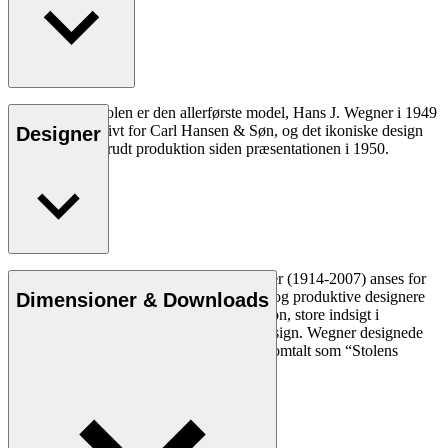
CH24 eller Y-stolen er den allerførste model, Hans J. Wegner i 1949
tegnede eksklusivt for Carl Hansen & Søn, og det ikoniske design
Designer
har været i uafbrudt produktion siden præsentationen i 1950.
Læs mere
Den danske møbeldesigner Hans J. Wegner (1914-2007) anses for
at være en af de mest kreative, innovative og produktive designere
Dimensioner & Downloads
nogensinde. Han var kendt for sin præcision, store indsigt i
håndværk og kompromisløse tilgang til design. Wegner designede
næsten 500 stole i sin levetid og blev ofte omtalt som “Stolens
mester”.
Læs mere om Hans J. Wegner