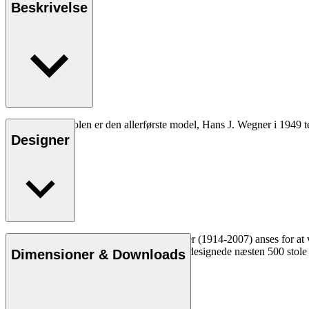
Beskrivelse
CH24 eller Y-stolen er den allerførste model, Hans J. Wegner i 1949 
Designer
Læs mere
Den danske møbeldesigner Hans J. Wegner (1914-2007) anses for at væ
kompromisløse tilgang til design. Wegner designede næsten 500 stole i
Dimensioner & Downloads
Læs mere om Hans J. Wegner