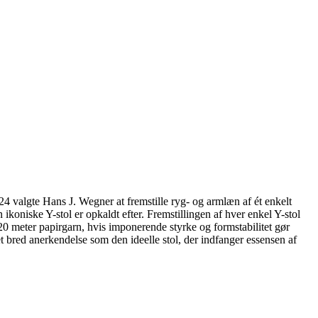
valgte Hans J. Wegner at fremstille ryg- og armlæn af ét enkelt
koniske Y-stol er opkaldt efter. Fremstillingen af hver enkel Y-stol
120 meter papirgarn, hvis imponerende styrke og formstabilitet gør
et bred anerkendelse som den ideelle stol, der indfanger essensen af