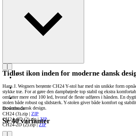
Tidløst ikon inden for moderne dansk desi
Hans J. Wegners berømte CH24 Y-stol har med sin unikke form opnået 
stykke træ. For at gøre den dampbøjede top stabil og ekstra komfortab
omfatter mere end 100 led, hvoraf de fleste udføres i hånden. En dygti
stolen både robust og slidstærk. Y-stolen giver både komfort og stabil
moderne dansk design.
Downloads
CH24 (3).zip
|
ZIP
CH24_3D (2).zip
|
ZIP
Se 40 varianter
CH24-2D (2).zip
|
ZIP