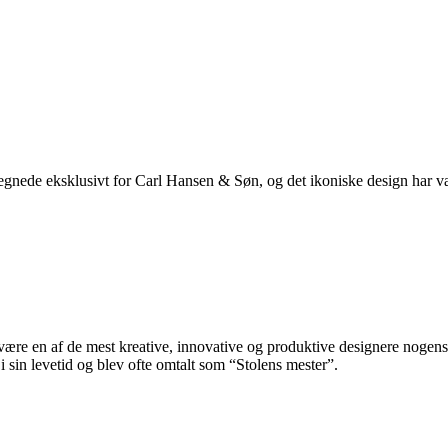
tegnede eksklusivt for Carl Hansen & Søn, og det ikoniske design har v
re en af de mest kreative, innovative og produktive designere nogensin
 sin levetid og blev ofte omtalt som “Stolens mester”.