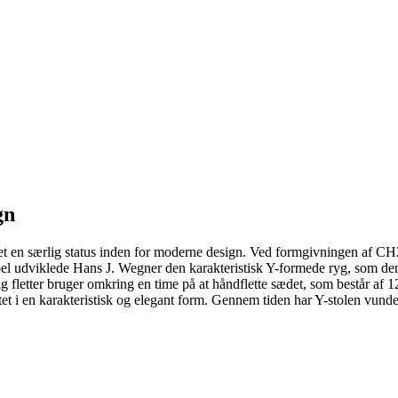
gn
en særlig status inden for moderne design. Ved formgivningen af CH24 
el udviklede Hans J. Wegner den karakteristisk Y-formede ryg, som den i
g fletter bruger omkring en time på at håndflette sædet, som består af 
itet i en karakteristisk og elegant form. Gennem tiden har Y-stolen vund