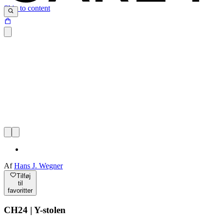
Skip to content
Af
Hans J. Wegner
Tilføj
til
favoritter
CH24 | Y-stolen