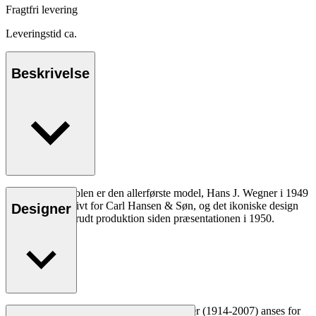
Fragtfri levering
Leveringstid ca.
Beskrivelse
CH24 eller Y-stolen er den allerførste model, Hans J. Wegner i 1949
tegnede eksklusivt for Carl Hansen & Søn, og det ikoniske design
Designer
har været i uafbrudt produktion siden præsentationen i 1950.
Læs mere
Den danske møbeldesigner Hans J. Wegner (1914-2007) anses for