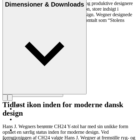
at være en af de mest kreative, innovative og produktive designere
Dimensioner & Downloads
nogensinde. Han var kendt for sin præcision, store indsigt i
håndværk og kompromisløse tilgang til design. Wegner designede
næsten 500 stole i sin levetid og blev ofte omtalt som “Stolens
mester”.
Læs mere om Hans J. Wegner
Tidløst ikon inden for moderne dansk
design
Hans J. Wegners berømte CH24 Y-stol har med sin unikke form
opnået en særlig status inden for moderne design. Ved
formgivningen af CH24 valgte Hans J. Wegner at fremstille ryg- og