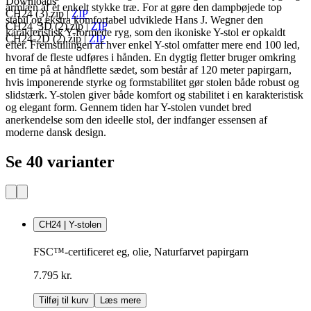
Downloads
armlæn af ét enkelt stykke træ. For at gøre den dampbøjede top
CH24 (3).zip
|
ZIP
stabil og ekstra komfortabel udviklede Hans J. Wegner den
CH24_3D (2).zip
|
ZIP
karakteristisk Y-formede ryg, som den ikoniske Y-stol er opkaldt
CH24-2D (2).zip
|
ZIP
efter. Fremstillingen af hver enkel Y-stol omfatter mere end 100 led,
hvoraf de fleste udføres i hånden. En dygtig fletter bruger omkring
en time på at håndflette sædet, som består af 120 meter papirgarn,
hvis imponerende styrke og formstabilitet gør stolen både robust og
slidstærk. Y-stolen giver både komfort og stabilitet i en karakteristisk
og elegant form. Gennem tiden har Y-stolen vundet bred
anerkendelse som den ideelle stol, der indfanger essensen af
moderne dansk design.
Se 40 varianter
CH24 | Y-stolen
FSC™-certificeret eg, olie, Naturfarvet papirgarn
7.795 kr.
Tilføj til kurv
Læs mere