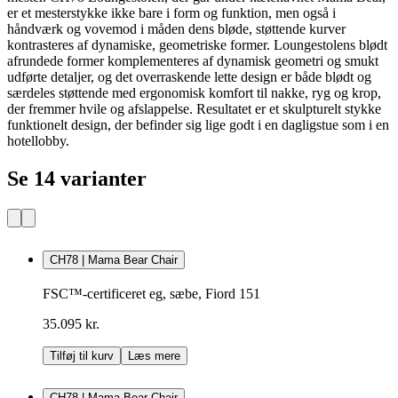
er et mesterstykke ikke bare i form og funktion, men også i
håndværk og vovemod i måden dens bløde, støttende kurver
kontrasteres af dynamiske, geometriske former. Loungestolens blødt
afrundede former komplementeres af dynamisk geometri og smukt
udførte detaljer, og det overraskende lette design er både blødt og
særdeles støttende med ergonomisk komfort til nakke, ryg og krop,
der fremmer hvile og afslappelse. Resultatet er et skulpturelt stykke
funktionelt design, der befinder sig lige godt i en dagligstue som i en
hotellobby.
Se 14 varianter
CH78 | Mama Bear Chair
FSC™-certificeret eg, sæbe, Fiord 151
35.095 kr.
Tilføj til kurv
Læs mere
CH78 | Mama Bear Chair