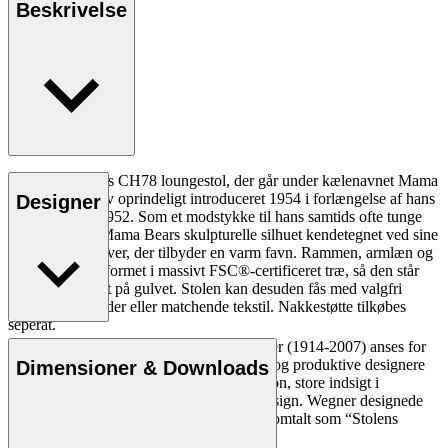
Beskrivelse
Hans J. Wegners CH78 loungestol, der går under kælenavnet Mama
Bear stolen, blev oprindeligt introduceret 1954 i forlængelse af hans
Designer
CH71 stol fra 1952. Som et modstykke til hans samtids ofte tunge
loungestole er Mama Bears skulpturelle silhuet kendetegnet ved sine
indbydende kurver, der tilbyder en varm favn. Rammen, armlæn og
ben er solidt udformet i massivt FSC®-certificeret træ, så den står
sikkert og stabilt på gulvet. Stolen kan desuden fås med valgfri
nakkestøtte i læder eller matchende tekstil. Nakkestøtte tilkøbes
seperat.
Den danske møbeldesigner Hans J. Wegner (1914-2007) anses for
Læs mere
at være en af de mest kreative, innovative og produktive designere
Dimensioner & Downloads
nogensinde. Han var kendt for sin præcision, store indsigt i
håndværk og kompromisløse tilgang til design. Wegner designede
næsten 500 stole i sin levetid og blev ofte omtalt som “Stolens
mester”.