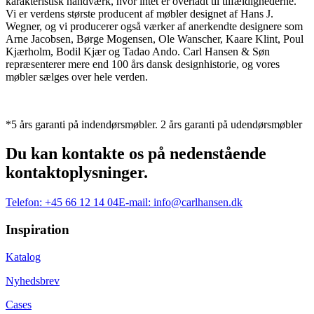
karakteristisk håndværk, hvor intet er overladt til tilfældighederne.
Vi er verdens største producent af møbler designet af Hans J.
Wegner, og vi producerer også værker af anerkendte designere som
Arne Jacobsen, Børge Mogensen, Ole Wanscher, Kaare Klint, Poul
Kjærholm, Bodil Kjær og Tadao Ando. Carl Hansen & Søn
repræsenterer mere end 100 års dansk designhistorie, og vores
møbler sælges over hele verden.
*5 års garanti på indendørsmøbler. 2 års garanti på udendørsmøbler
Du kan kontakte os på nedenstående
kontaktoplysninger.
Telefon:
+45 66 12 14 04
E-mail:
info@carlhansen.dk
Inspiration
Katalog
Nyhedsbrev
Cases