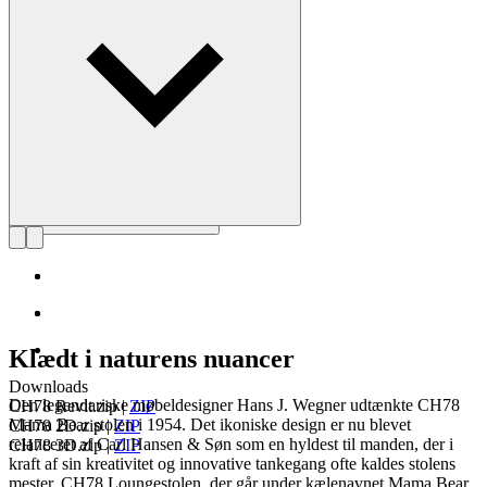
Læs mere om Hans J. Wegner
Klædt i naturens nuancer
Downloads
Den legendariske møbeldesigner Hans J. Wegner udtænkte CH78
CH78 Revit.zip
|
ZIP
Mama Bear stolen i 1954. Det ikoniske design er nu blevet
CH78 2D.zip
|
ZIP
relanceret af Carl Hansen & Søn som en hyldest til manden, der i
CH78 3D.zip
|
ZIP
kraft af sin kreativitet og innovative tankegang ofte kaldes stolens
mester. CH78 Loungestolen, der går under kælenavnet Mama Bear,