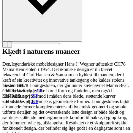
Klædt i naturens nuancer
Den legendariske møbeldesigner Hans J. Wegner udtænkte CH78
Mama Bear stolen i 1954. Det ikoniske design er nu blevet
relanceret af Carl Hansen & Søn som en hyldest til manden, der i
kraft af sin kreativitet og innovative tankegang ofte kaldes stolens
mester. CH78 Loungestolen, der går under kælenavnet Mama Bear,
Downloads
er et mesterstykke ikke bare i form og funktion, men også i
CH78 Revit.zip
|
ZIP
håndværk og vovemod i måden dens bløde, støttende kurver
CH78 2D.zip
|
ZIP
kontrasteres af dynamiske, geometriske former. Loungestolens blødt
CH78 3D.zip
|
ZIP
afrundede former komplementeres af dynamisk geometri og smukt
udførte detaljer, og det overraskende lette design er både blødt og
særdeles støttende med ergonomisk komfort til nakke, ryg og krop,
der fremmer hvile og afslappelse. Resultatet er et skulpturelt stykke
funktionelt design, der befinder sig lige godt i en dagligstue som i en