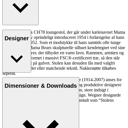
Hans J. Wegners CH78 loungestol, der går under kælenavnet Mama
Bear stolen, blev oprindeligt introduceret 1954 i forlængelse af hans
Designer
CH71 stol fra 1952. Som et modstykke til hans samtids ofte tunge
loungestole er Mama Bears skulpturelle silhuet kendetegnet ved sine
indbydende kurver, der tilbyder en varm favn. Rammen, armlæn og
ben er solidt udformet i massivt FSC®-certificeret træ, så den står
sikkert og stabilt på gulvet. Stolen kan desuden fås med valgfri
nakkestøtte i læder eller matchende tekstil. Nakkestøtte tilkøbes
seperat.
Den danske møbeldesigner Hans J. Wegner (1914-2007) anses for
Læs mere
at være en af de mest kreative, innovative og produktive designere
Dimensioner & Downloads
nogensinde. Han var kendt for sin præcision, store indsigt i
håndværk og kompromisløse tilgang til design. Wegner designede
næsten 500 stole i sin levetid og blev ofte omtalt som “Stolens
mester”.
Læs mere om Hans J. Wegner