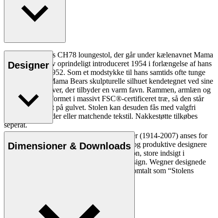
Hans J. Wegners CH78 loungestol, der går under kælenavnet Mama
Bear stolen, blev oprindeligt introduceret 1954 i forlængelse af hans
Designer
CH71 stol fra 1952. Som et modstykke til hans samtids ofte tunge
loungestole er Mama Bears skulpturelle silhuet kendetegnet ved sine
indbydende kurver, der tilbyder en varm favn. Rammen, armlæn og
ben er solidt udformet i massivt FSC®-certificeret træ, så den står
sikkert og stabilt på gulvet. Stolen kan desuden fås med valgfri
nakkestøtte i læder eller matchende tekstil. Nakkestøtte tilkøbes
seperat.
Den danske møbeldesigner Hans J. Wegner (1914-2007) anses for
Læs mere
at være en af de mest kreative, innovative og produktive designere
Dimensioner & Downloads
nogensinde. Han var kendt for sin præcision, store indsigt i
håndværk og kompromisløse tilgang til design. Wegner designede
næsten 500 stole i sin levetid og blev ofte omtalt som “Stolens
mester”.
Læs mere om Hans J. Wegner