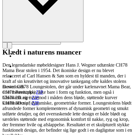
Klædt i naturens nuancer
Den legendariske møbeldesigner Hans J. Wegner udtænkte CH78
Mama Bear stolen i 1954. Det ikoniske design er nu blevet
relanceret af Carl Hansen & Søn som en hyldest til manden, der i
kraft af sin kreativitet og innovative tankegang ofte kaldes stolens
mester. CH78 Loungestolen, der går under kælenavnet Mama Bear,
Downloads
er et mesterstykke ikke bare i form og funktion, men også i
CH78 Revit.zip
|
ZIP
håndværk og vovemod i måden dens bløde, støttende kurver
CH78 2D.zip
|
ZIP
kontrasteres af dynamiske, geometriske former. Loungestolens blødt
CH78 3D.zip
|
ZIP
afrundede former komplementeres af dynamisk geometri og smukt
udførte detaljer, og det overraskende lette design er både blødt og
særdeles støttende med ergonomisk komfort til nakke, ryg og krop,
der fremmer hvile og afslappelse. Resultatet er et skulpturelt stykke
funktionelt design, der befinder sig lige godt i en dagligstue som i en