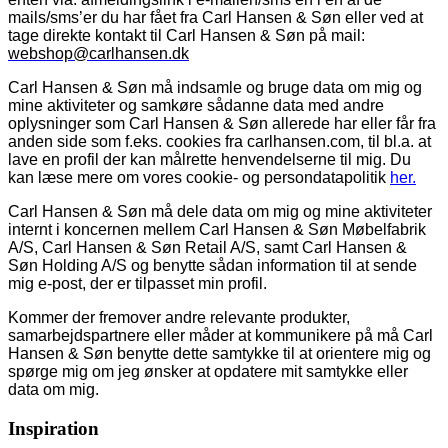
mails/sms’er du har fået fra Carl Hansen & Søn eller ved at
tage direkte kontakt til Carl Hansen & Søn på mail:
webshop@carlhansen.dk
Carl Hansen & Søn må indsamle og bruge data om mig og
mine aktiviteter og samkøre sådanne data med andre
oplysninger som Carl Hansen & Søn allerede har eller får fra
anden side som f.eks. cookies fra carlhansen.com, til bl.a. at
lave en profil der kan målrette henvendelserne til mig. Du
kan læse mere om vores cookie- og persondatapolitik
her.
Carl Hansen & Søn må dele data om mig og mine aktiviteter
internt i koncernen mellem Carl Hansen & Søn Møbelfabrik
A/S, Carl Hansen & Søn Retail A/S, samt Carl Hansen &
Søn Holding A/S og benytte sådan information til at sende
mig e-post, der er tilpasset min profil.
Kommer der fremover andre relevante produkter,
samarbejdspartnere eller måder at kommunikere på må Carl
Hansen & Søn benytte dette samtykke til at orientere mig og
spørge mig om jeg ønsker at opdatere mit samtykke eller
data om mig.
Inspiration