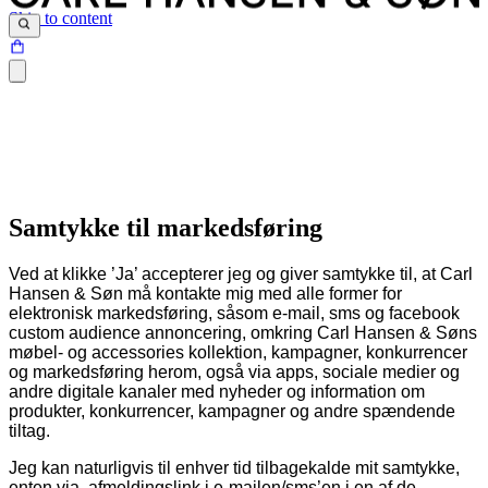
Skip to content
Samtykke til markedsføring
Ved at klikke ’Ja’ accepterer jeg og giver samtykke til, at Carl
Hansen & Søn må kontakte mig med alle former for
elektronisk markedsføring, såsom e-mail, sms og facebook
custom audience annoncering, omkring Carl Hansen & Søns
møbel- og accessories kollektion, kampagner, konkurrencer
og markedsføring herom, også via apps, sociale medier og
andre digitale kanaler med nyheder og information om
produkter, konkurrencer, kampagner og andre spændende
tiltag.
Jeg kan naturligvis til enhver tid tilbagekalde mit samtykke,
enten via. afmeldingslink i e-mailen/sms’en i en af de