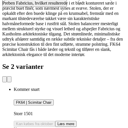
Preben Fabricius, hvilket resulterede i et blødt kontureret sæde i
præcist buet finér, som nærmest synes at svæve. Stolen, der er
opkaldt efter den buede klinge på en krumsabel, fremstår med en
markant tilstedeværelse takket være sin karakteristiske
halvmåneformede base i rustfrit stål. Stolen balancerer mesterligt
mellem strukturel styrke og visuel lethed og afspejler Fabricius og
Kastholms arkitektoniske tilgang. Det strømlinede, minimalistiske
udtryk afslører samtidig en række subtile tekniske detaljer – fra den
præcise konstruktion til den fint udførte, stramme polstring. FK64
Scimitar Chair fås i både læder og tekstil og tilfører en slank,
arkitektonisk elegance til det moderne interiør.
Se 2 varianter
Kommer snart
FK64 | Scimitar Chair
Storr 1501
Kan købes fra oktober
Læs mere