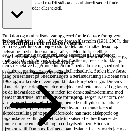
halvmåneformet base i rustfrit stål og et skulpturelt sæde i finér,
betrukket med læder eller tekstil.
Læs mere
Funktion og minimalisme var nøgleord for de danske formgivere
Preben Fabricius (1931-1984) og Jørgen Kastholm (1931-2007), der
Et skulpturelt mesterværk
som designerduo stod bag en stor kollektion af møbeldesign og
belysning med et internationalt aftryk. Med to forskellige
FK64 Scimitar Chair er et strålende eksempel på samarbejdet
håndværksmæssige baggrunde fandt de hinanden som designere og
mellem Preben Fabricius og Jørgen Kastholm, hvor de trækker på
udviklede en fælles, genkendelig streg.
deres respektive baggrunde inden for smedearbejde og snedkeri for
at skabe et markant og sofistikeret helhedsudtryk. Stolen blev første
Læs mere om Fabricius & Kastholm
gang præsenteret på Snedkerlaugets Efterårsudstilling i København i
1963 og markerede et vendepunkt i dansk møbeldesign. Duoen var
blandt de første designere, der arbejdede målrettet med stål og læder,
og de indvarslede en ny æra inden for dansk stålmodernisme med
deres industrielle, minimalistiske formsprog. Jørgen Kastholm, der
var inspireret af sin tid i Libanon, hentede indflydelse fra lokale
måder at sidde på. Ved at observere hvordan mennesker sad i
skrædderstilling på tæpper, udforskede han mere afslappede og
organiske sidestillinger. Det førte til skitser af et bredt sæde, der
kunne rumme en siddestilling med krydsede ben. Efter sin
hjemkomst til Danmark forfinede han designet i tæt samarbejde med