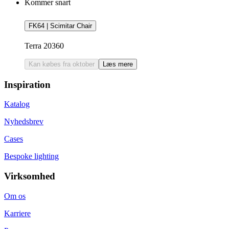
Kommer snart
FK64 | Scimitar Chair
Terra 20360
Kan købes fra oktober
Læs mere
Inspiration
Katalog
Nyhedsbrev
Cases
Bespoke lighting
Virksomhed
Om os
Karriere