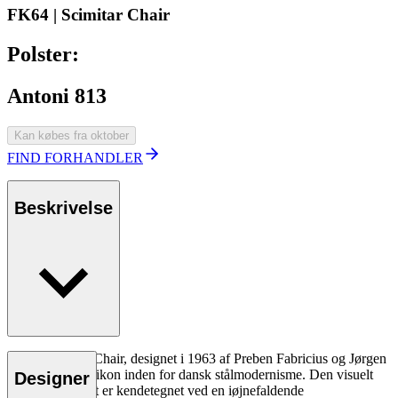
FK64 | Scimitar Chair
Polster:
Antoni 813
Kan købes fra oktober
FIND FORHANDLER
Beskrivelse
FK64 Scimitar Chair, designet i 1963 af Preben Fabricius og Jørgen
Kastholm, er et ikon inden for dansk stålmodernisme. Den visuelt
Designer
markante silhuet er kendetegnet ved en iøjnefaldende