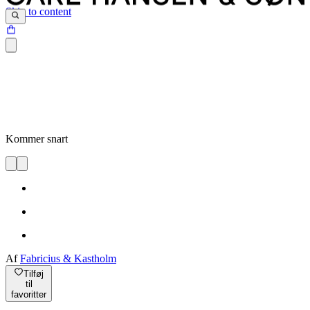
Skip to content
Kommer snart
Af
Fabricius & Kastholm
Tilføj
til
favoritter