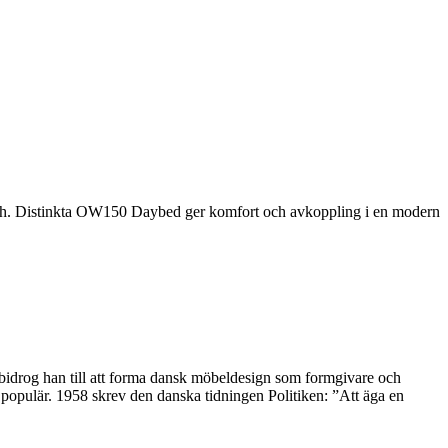
ish. Distinkta OW150 Daybed ger komfort och avkoppling i en modern
 bidrog han till att forma dansk möbeldesign som formgivare och
opulär. 1958 skrev den danska tidningen Politiken: ”Att äga en