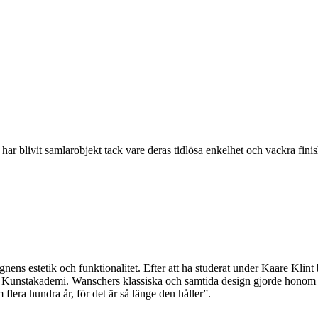
 blivit samlarobjekt tack vare deras tidlösa enkelhet och vackra fin
ens estetik och funktionalitet. Efter att ha studerat under Kaare Klint
 Kunstakademi. Wanschers klassiska och samtida design gjorde honom p
lera hundra år, för det är så länge den håller”.