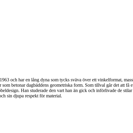
3 och har en lång dyna som tycks sväva över ett vinkelformat, massiv
er som betonar dagbäddens geometriska form. Som tillval går det att
öbeldesign. Han studerade den vart han än gick och införlivade de stilar 
och sin djupa respekt för material.