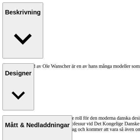
Beskrivning
OW150 Daybed av Ole Wanscher är en av hans många modeller som har
miljö.
Designer
Läs mer
Ole Wanscher spelade en avgörande roll för den moderna danska design
pedagog när han tog över Klints professur vid Det Kongelige Danske
Mått & Nedladdningar
Wanscher-stol är ett äventyr varje dag och kommer att vara så även om f