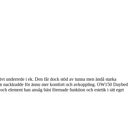
t underrede i ek. Den får dock stöd av tunna men ändå starka
 få en nackkudde för ännu mer komfort och avkoppling. OW150 Daybed
och element han ansåg bäst förenade funktion och estetik i sitt eget