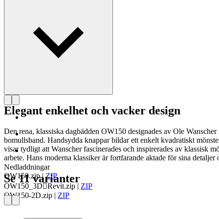
Läs mer om Ole Wanscher
Elegant enkelhet och vacker design
Den rena, klassiska dagbädden OW150 designades av Ole Wanscher 196
bomullsband. Handsydda knappar bildar ett enkelt kvadratiskt mönst
visar tydligt att Wanscher fascinerades och inspirerades av klassisk m
arbete. Hans moderna klassiker är fortfarande aktade för sina detaljer 
Nedladdningar
OW150.zip
|
ZIP
Se 11 varianter
OW150_3DRevit.zip
|
ZIP
OW150-2D.zip
|
ZIP