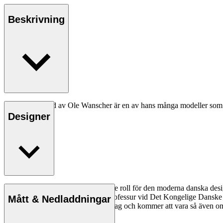
Beskrivning
OW150 Daybed av Ole Wanscher är en av hans många modeller som har
miljö.
Designer
Läs mer
Ole Wanscher spelade en avgörande roll för den moderna danska design
pedagog när han tog över Klints professur vid Det Kongelige Danske
Mått & Nedladdningar
Wanscher-stol är ett äventyr varje dag och kommer att vara så även om f