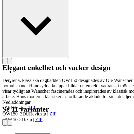
Läs mer om Ole Wanscher
Elegant enkelhet och vacker design
Den rena, klassiska dagbädden OW150 designades av Ole Wanscher 196
bomullsband. Handsydda knappar bildar ett enkelt kvadratiskt mönst
visar tydligt att Wanscher fascinerades och inspirerades av klassisk m
arbete. Hans moderna klassiker är fortfarande aktade för sina detaljer 
Nedladdningar
OW150.zip
|
ZIP
Se 11 varianter
OW150_3DRevit.zip
|
ZIP
OW150-2D.zip
|
ZIP