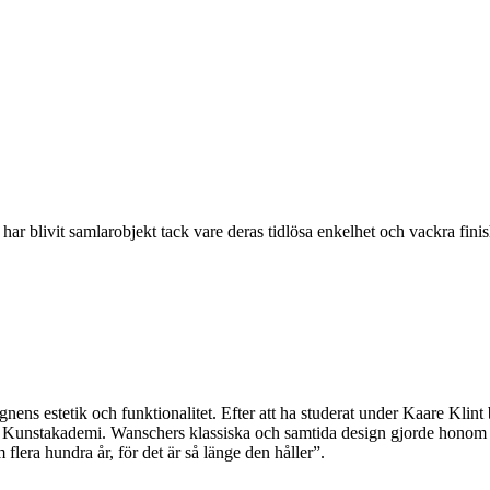
 blivit samlarobjekt tack vare deras tidlösa enkelhet och vackra fin
ens estetik och funktionalitet. Efter att ha studerat under Kaare Klint
 Kunstakademi. Wanschers klassiska och samtida design gjorde honom p
lera hundra år, för det är så länge den håller”.