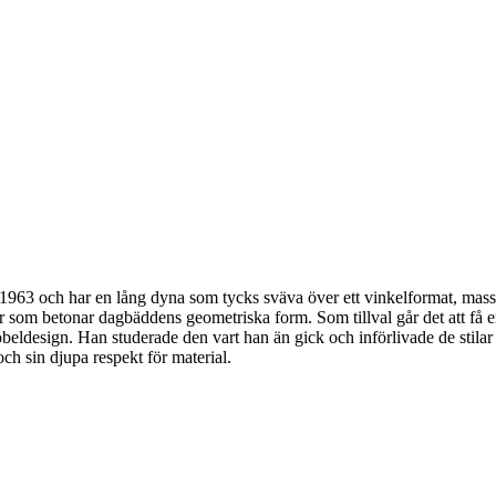
3 och har en lång dyna som tycks sväva över ett vinkelformat, massiv
er som betonar dagbäddens geometriska form. Som tillval går det att
öbeldesign. Han studerade den vart han än gick och införlivade de stilar 
och sin djupa respekt för material.