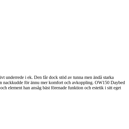
t underrede i ek. Den får dock stöd av tunna men ändå starka
 få en nackkudde för ännu mer komfort och avkoppling. OW150 Daybed
och element han ansåg bäst förenade funktion och estetik i sitt eget