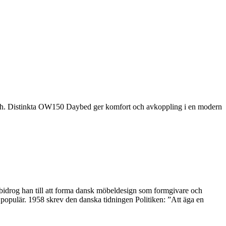
ish. Distinkta OW150 Daybed ger komfort och avkoppling i en modern
 bidrog han till att forma dansk möbeldesign som formgivare och
opulär. 1958 skrev den danska tidningen Politiken: ”Att äga en