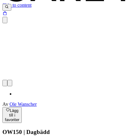
Skip to content
Av
Ole Wanscher
Lägg
till i
favoriter
OW150 | Dagbädd