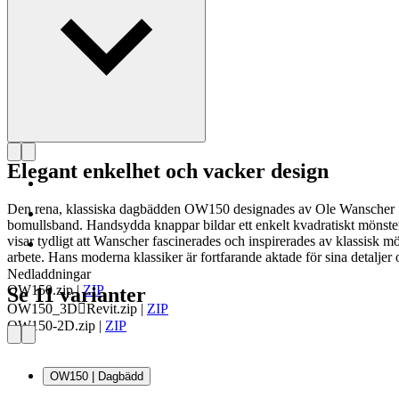
Elegant enkelhet och vacker design
Den rena, klassiska dagbädden OW150 designades av Ole Wanscher 196
bomullsband. Handsydda knappar bildar ett enkelt kvadratiskt mönst
visar tydligt att Wanscher fascinerades och inspirerades av klassisk m
arbete. Hans moderna klassiker är fortfarande aktade för sina detaljer 
Nedladdningar
OW150.zip
|
ZIP
Se 11 varianter
OW150_3DRevit.zip
|
ZIP
OW150-2D.zip
|
ZIP
OW150 | Dagbädd