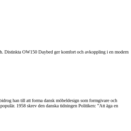
ish. Distinkta OW150 Daybed ger komfort och avkoppling i en modern
 bidrog han till att forma dansk möbeldesign som formgivare och
opulär. 1958 skrev den danska tidningen Politiken: ”Att äga en