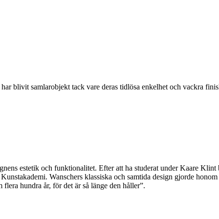
 blivit samlarobjekt tack vare deras tidlösa enkelhet och vackra fin
ens estetik och funktionalitet. Efter att ha studerat under Kaare Klint
 Kunstakademi. Wanschers klassiska och samtida design gjorde honom p
lera hundra år, för det är så länge den håller”.