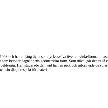
3 och har en lång dyna som tycks sväva över ett vinkelformat, massiv
er som betonar dagbäddens geometriska form. Som tillval går det att
öbeldesign. Han studerade den vart han än gick och införlivade de stilar 
och sin djupa respekt för material.