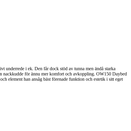
t underrede i ek. Den får dock stöd av tunna men ändå starka
 få en nackkudde för ännu mer komfort och avkoppling. OW150 Daybed
och element han ansåg bäst förenade funktion och estetik i sitt eget