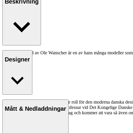
Beskrivning
OW150 Daybed av Ole Wanscher är en av hans många modeller som har
miljö.
Designer
Läs mer
Ole Wanscher spelade en avgörande roll för den moderna danska design
pedagog när han tog över Klints professur vid Det Kongelige Danske
Mått & Nedladdningar
Wanscher-stol är ett äventyr varje dag och kommer att vara så även om f
Läs mer om Ole Wanscher