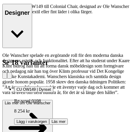
Dynsetet CU OW149 till Colonial Chair, designad av Ole Wanscher
1949, kan fås i textil eller fint läder i olika färger.
Designer
Ole Wanscher spelade en avgörande roll för den moderna danska
designens estetik och funktionalitet. Efter att ha studerat under Kaare
Se 18 varianter
Klint bidrog han till att forma dansk möbeldesign som formgivare
och pedagog när han tog över Klints professur vid Det Kongelige
Danske Kunstakademi. Wanschers klassiska och samtida design
gjorde honom populär. 1958 skrev den danska tidningen Politiken:
”Att äga en Wanscher-stol är ett äventyr varje dag och kommer att
CU OW149 | Dynset
vara så även om flera hundra år, för det är så länge den håller”.
Re-wool 0198
Läs mer om Ole Wanscher
8 254 kr
Lägg i varukorgen
Läs mer