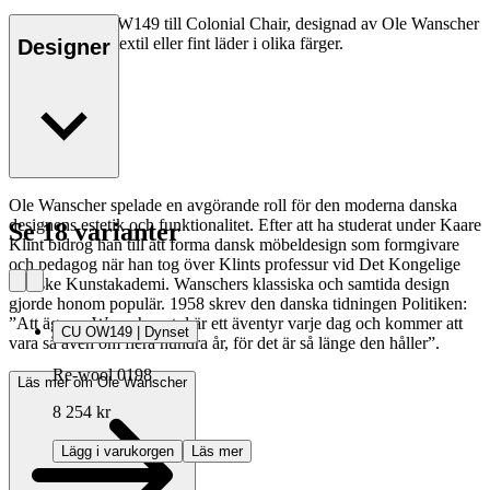
Dynsetet CU OW149 till Colonial Chair, designad av Ole Wanscher
1949, kan fås i textil eller fint läder i olika färger.
Designer
Ole Wanscher spelade en avgörande roll för den moderna danska
designens estetik och funktionalitet. Efter att ha studerat under Kaare
Se 18 varianter
Klint bidrog han till att forma dansk möbeldesign som formgivare
och pedagog när han tog över Klints professur vid Det Kongelige
Danske Kunstakademi. Wanschers klassiska och samtida design
gjorde honom populär. 1958 skrev den danska tidningen Politiken:
”Att äga en Wanscher-stol är ett äventyr varje dag och kommer att
CU OW149 | Dynset
vara så även om flera hundra år, för det är så länge den håller”.
Re-wool 0198
Läs mer om Ole Wanscher
8 254 kr
Lägg i varukorgen
Läs mer