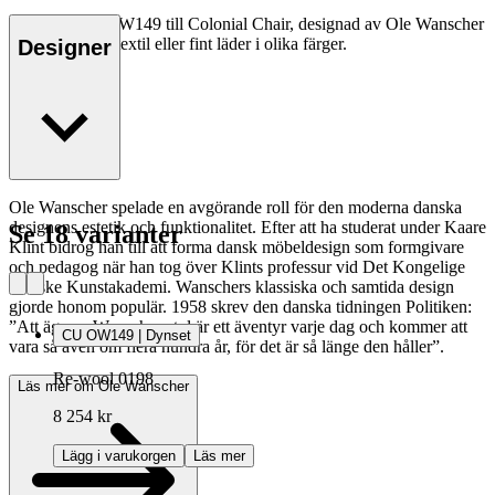
Dynsetet CU OW149 till Colonial Chair, designad av Ole Wanscher
1949, kan fås i textil eller fint läder i olika färger.
Designer
Ole Wanscher spelade en avgörande roll för den moderna danska
designens estetik och funktionalitet. Efter att ha studerat under Kaare
Se 18 varianter
Klint bidrog han till att forma dansk möbeldesign som formgivare
och pedagog när han tog över Klints professur vid Det Kongelige
Danske Kunstakademi. Wanschers klassiska och samtida design
gjorde honom populär. 1958 skrev den danska tidningen Politiken:
”Att äga en Wanscher-stol är ett äventyr varje dag och kommer att
CU OW149 | Dynset
vara så även om flera hundra år, för det är så länge den håller”.
Re-wool 0198
Läs mer om Ole Wanscher
8 254 kr
Lägg i varukorgen
Läs mer