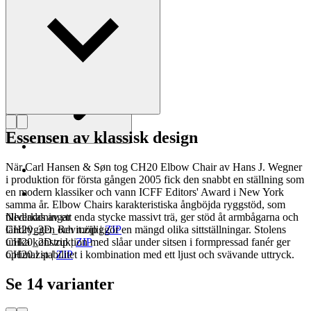
Läs mer om Hans J. Wegner
Essensen av klassisk design
När Carl Hansen & Søn tog CH20 Elbow Chair av Hans J. Wegner
i produktion för första gången 2005 fick den snabbt en ställning som
en modern klassiker och vann ICFF Editors' Award i New York
samma år. Elbow Chairs karakteristiska ångböjda ryggstöd, som
tillverkas av ett enda stycke massivt trä, ger stöd åt armbågarna och
Nedladdningar
ländryggen och möjliggör en mängd olika sittställningar. Stolens
CH20_3D_Revit.zip
|
ZIP
unika konstruktion med slåar under sitsen i formpressad fanér ger
CH20_2D.zip
|
ZIP
optimal stabilitet i kombination med ett ljust och svävande uttryck.
CH20.zip
|
ZIP
Se 14 varianter