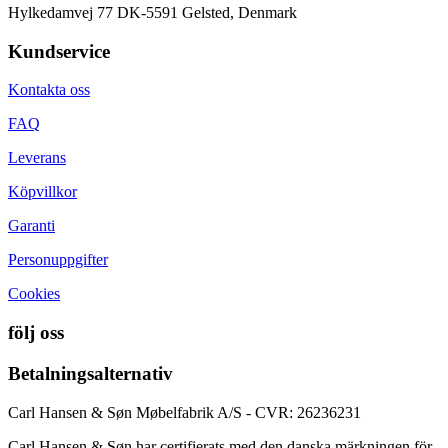
Hylkedamvej 77 DK-5591 Gelsted, Denmark
Kundservice
Kontakta oss
FAQ
Leverans
Köpvillkor
Garanti
Personuppgifter
Cookies
följ oss
Betalningsalternativ
Carl Hansen & Søn Møbelfabrik A/S - CVR: 26236231
Carl Hansen & Søn har certifierats med den danska märkningen för