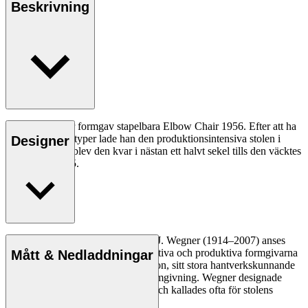
Beskrivning
Hans J. Wägner formgav stapelbara Elbow Chair 1956. Efter att ha
skapat två prototyper lade han den produktionsintensiva stolen i
Designer
byrålådan. Där blev den kvar i nästan ett halvt sekel tills den väcktes
till liv igen 2005.
Läs mer
Den danske möbeldesignern Hans J. Wegner (1914–2007) anses
vara en av de mest kreativa, innovativa och produktiva formgivarna
Mått & Nedladdningar
genom tiderna, känd för sin precision, sitt stora hantverkskunnande
och sin kompromisslösa syn på formgivning. Wegner designade
nästan 500 stolar under sin livstid och kallades ofta för stolens
mästare.