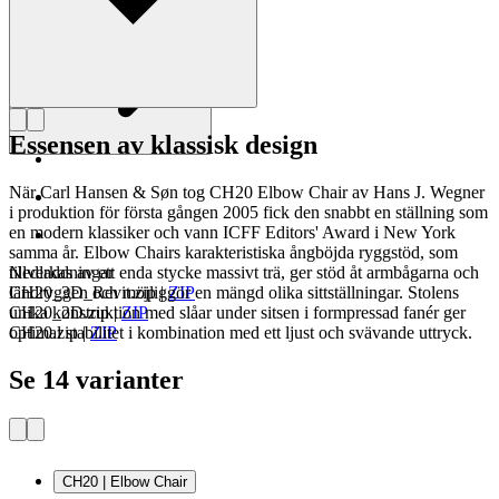
Essensen av klassisk design
När Carl Hansen & Søn tog CH20 Elbow Chair av Hans J. Wegner
i produktion för första gången 2005 fick den snabbt en ställning som
en modern klassiker och vann ICFF Editors' Award i New York
samma år. Elbow Chairs karakteristiska ångböjda ryggstöd, som
tillverkas av ett enda stycke massivt trä, ger stöd åt armbågarna och
Nedladdningar
ländryggen och möjliggör en mängd olika sittställningar. Stolens
CH20_3D_Revit.zip
|
ZIP
unika konstruktion med slåar under sitsen i formpressad fanér ger
CH20_2D.zip
|
ZIP
optimal stabilitet i kombination med ett ljust och svävande uttryck.
CH20.zip
|
ZIP
Se 14 varianter
CH20 | Elbow Chair