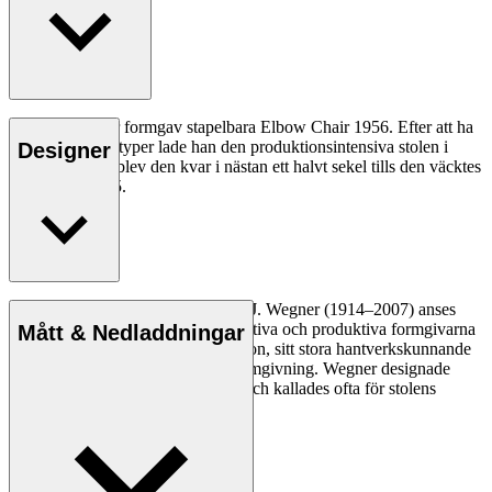
Hans J. Wägner formgav stapelbara Elbow Chair 1956. Efter att ha
skapat två prototyper lade han den produktionsintensiva stolen i
Designer
byrålådan. Där blev den kvar i nästan ett halvt sekel tills den väcktes
till liv igen 2005.
Läs mer
Den danske möbeldesignern Hans J. Wegner (1914–2007) anses
vara en av de mest kreativa, innovativa och produktiva formgivarna
Mått & Nedladdningar
genom tiderna, känd för sin precision, sitt stora hantverkskunnande
och sin kompromisslösa syn på formgivning. Wegner designade
nästan 500 stolar under sin livstid och kallades ofta för stolens
mästare.
Läs mer om Hans J. Wegner