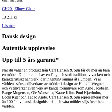
eller matrum.
CH20 | Elbow Chair
13 211 kr
Läs mer
Dansk design
Autentisk upplevelse
Upp till 5 års garanti*
När du väljer en produkt från Carl Hansen & Søn får du mer än bara
en möbel. Du blir en del av en lång och stolt tradition av vackert och
karaktäristiskt hantverk, där ingenting lämnas åt slumpen. Vi är
världens största tillverkare av möbler i design av Hans J. Wegner,
och vi tillverkar även verk av kända formgivare som Arne Jacobsen,
Børge Mogensen, Ole Wanscher, Kaare Klint, Poul Kjærholm,
Bodil Kjær och Tadao Ando. Carl Hansen & Søn representerar mer
än 100 år av dansk designhistoria och våra möbler säljs över hela
världen.