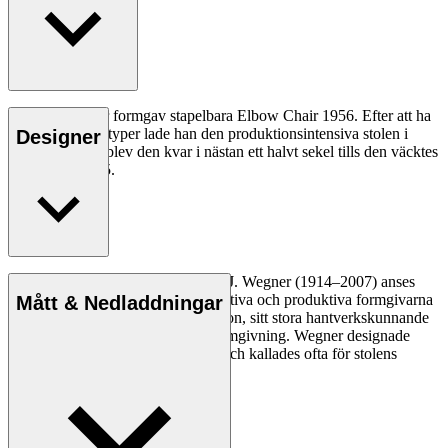
Hans J. Wägner formgav stapelbara Elbow Chair 1956. Efter att ha
skapat två prototyper lade han den produktionsintensiva stolen i
Designer
byrålådan. Där blev den kvar i nästan ett halvt sekel tills den väcktes
till liv igen 2005.
Läs mer
Den danske möbeldesignern Hans J. Wegner (1914–2007) anses
vara en av de mest kreativa, innovativa och produktiva formgivarna
Mått & Nedladdningar
genom tiderna, känd för sin precision, sitt stora hantverkskunnande
och sin kompromisslösa syn på formgivning. Wegner designade
nästan 500 stolar under sin livstid och kallades ofta för stolens
mästare.
Läs mer om Hans J. Wegner