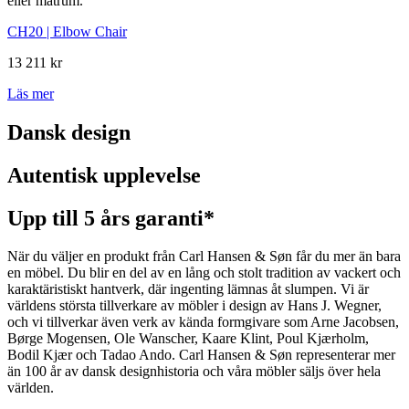
eller matrum.
CH20 | Elbow Chair
13 211 kr
Läs mer
Dansk design
Autentisk upplevelse
Upp till 5 års garanti*
När du väljer en produkt från Carl Hansen & Søn får du mer än bara
en möbel. Du blir en del av en lång och stolt tradition av vackert och
karaktäristiskt hantverk, där ingenting lämnas åt slumpen. Vi är
världens största tillverkare av möbler i design av Hans J. Wegner,
och vi tillverkar även verk av kända formgivare som Arne Jacobsen,
Børge Mogensen, Ole Wanscher, Kaare Klint, Poul Kjærholm,
Bodil Kjær och Tadao Ando. Carl Hansen & Søn representerar mer
än 100 år av dansk designhistoria och våra möbler säljs över hela
världen.