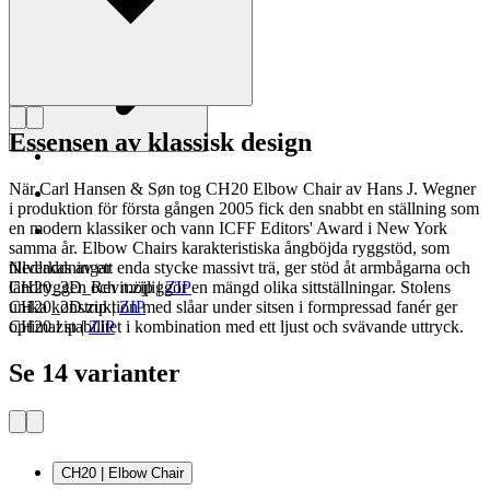
Essensen av klassisk design
När Carl Hansen & Søn tog CH20 Elbow Chair av Hans J. Wegner
i produktion för första gången 2005 fick den snabbt en ställning som
en modern klassiker och vann ICFF Editors' Award i New York
samma år. Elbow Chairs karakteristiska ångböjda ryggstöd, som
tillverkas av ett enda stycke massivt trä, ger stöd åt armbågarna och
Nedladdningar
ländryggen och möjliggör en mängd olika sittställningar. Stolens
CH20_3D_Revit.zip
|
ZIP
unika konstruktion med slåar under sitsen i formpressad fanér ger
CH20_2D.zip
|
ZIP
optimal stabilitet i kombination med ett ljust och svävande uttryck.
CH20.zip
|
ZIP
Se 14 varianter
CH20 | Elbow Chair