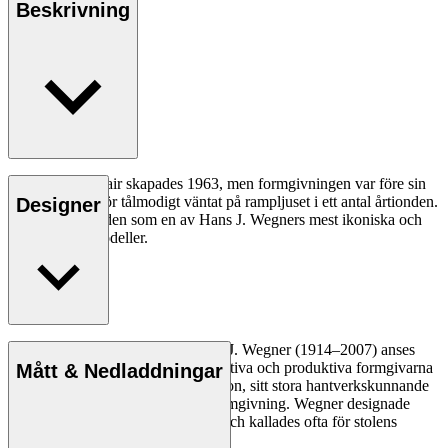
Beskrivning
CH07 Shell Chair skapades 1963, men formgivningen var före sin
tid och har därför tålmodigt väntat på rampljuset i ett antal årtionden.
Designer
I dag betraktas den som en av Hans J. Wegners mest ikoniska och
banbrytande modeller.
Läs mer
Den danske möbeldesignern Hans J. Wegner (1914–2007) anses
vara en av de mest kreativa, innovativa och produktiva formgivarna
Mått & Nedladdningar
genom tiderna, känd för sin precision, sitt stora hantverkskunnande
och sin kompromisslösa syn på formgivning. Wegner designade
nästan 500 stolar under sin livstid och kallades ofta för stolens
mästare.