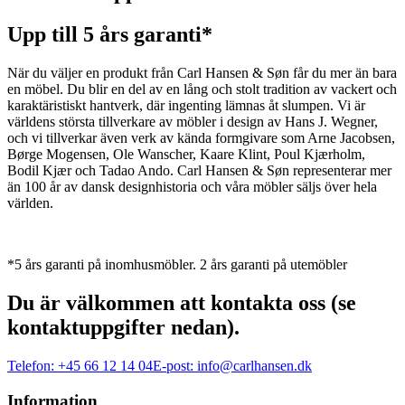
Upp till 5 års garanti*
När du väljer en produkt från Carl Hansen & Søn får du mer än bara
en möbel. Du blir en del av en lång och stolt tradition av vackert och
karaktäristiskt hantverk, där ingenting lämnas åt slumpen. Vi är
världens största tillverkare av möbler i design av Hans J. Wegner,
och vi tillverkar även verk av kända formgivare som Arne Jacobsen,
Børge Mogensen, Ole Wanscher, Kaare Klint, Poul Kjærholm,
Bodil Kjær och Tadao Ando. Carl Hansen & Søn representerar mer
än 100 år av dansk designhistoria och våra möbler säljs över hela
världen.
*5 års garanti på inomhusmöbler. 2 års garanti på utemöbler
Du är välkommen att kontakta oss (se
kontaktuppgifter nedan).
Telefon:
+45 66 12 14 04
E-post:
info@carlhansen.dk
Information