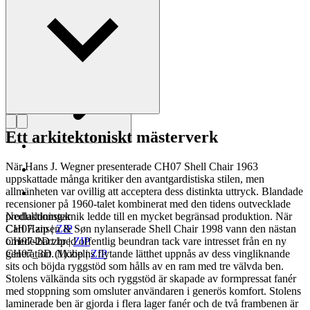
Läs mer om Hans J. Wegner
Ett arkitektoniskt mästerverk
När Hans J. Wegner presenterade CH07 Shell Chair 1963
uppskattade många kritiker den avantgardistiska stilen, men
allmänheten var ovillig att acceptera dess distinkta uttryck. Blandade
recensioner på 1960-talet kombinerat med den tidens outvecklade
produktionsteknik ledde till en mycket begränsad produktion. När
Nedladdningar
Carl Hansen & Søn nylanserade Shell Chair 1998 vann den nästan
CH07.zip
|
ZIP
omedelbart bred offentlig beundran tack vare intresset från en ny
CH07-2D.zip
|
ZIP
generation. Möbelns flytande lätthet uppnås av dess vingliknande
CH07_3D (1).zip
|
ZIP
sits och böjda ryggstöd som hålls av en ram med tre välvda ben.
Stolens välkända sits och ryggstöd är skapade av formpressat fanér
med stoppning som omsluter användaren i generös komfort. Stolens
laminerade ben är gjorda i flera lager fanér och de två frambenen är