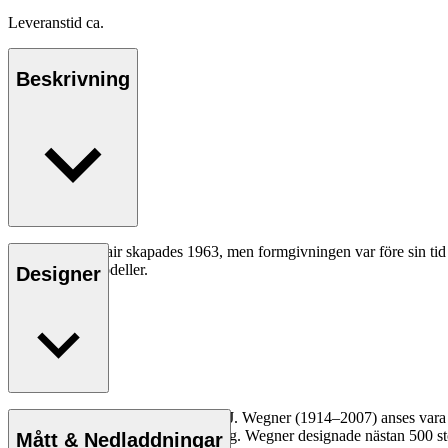
Leveranstid ca.
Beskrivning
CH07 Shell Chair skapades 1963, men formgivningen var före sin tid o
banbrytande modeller.
Designer
Läs mer
Den danske möbeldesignern Hans J. Wegner (1914–2007) anses vara en 
kompromisslösa syn på formgivning. Wegner designade nästan 500 stolar
Mått & Nedladdningar