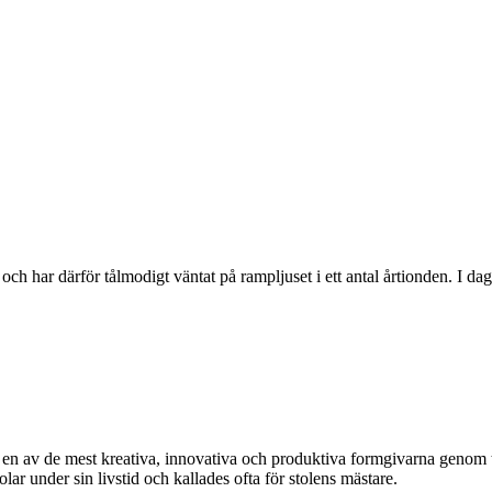
ch har därför tålmodigt väntat på rampljuset i ett antal årtionden. I d
av de mest kreativa, innovativa och produktiva formgivarna genom tide
 under sin livstid och kallades ofta för stolens mästare.