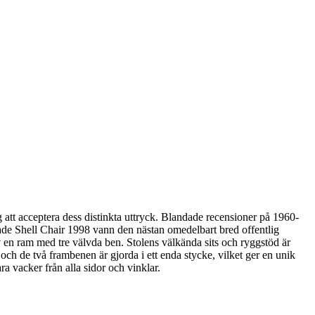
att acceptera dess distinkta uttryck. Blandade recensioner på 1960-
de Shell Chair 1998 vann den nästan omedelbart bred offentlig
v en ram med tre välvda ben. Stolens välkända sits och ryggstöd är
ch de två frambenen är gjorda i ett enda stycke, vilket ger en unik
a vacker från alla sidor och vinklar.