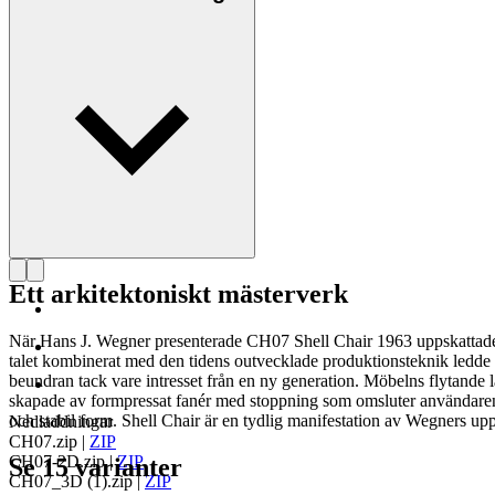
Läs mer om Hans J. Wegner
Ett arkitektoniskt mästerverk
När Hans J. Wegner presenterade CH07 Shell Chair 1963 uppskattade må
talet kombinerat med den tidens outvecklade produktionsteknik ledde
beundran tack vare intresset från en ny generation. Möbelns flytande 
skapade av formpressat fanér med stoppning som omsluter användaren i 
och stabil form. Shell Chair är en tydlig manifestation av Wegners uppf
Nedladdningar
CH07.zip
|
ZIP
CH07-2D.zip
|
ZIP
Se 15 varianter
CH07_3D (1).zip
|
ZIP