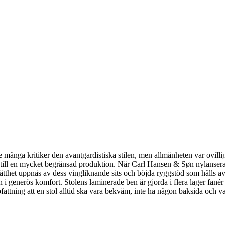
nga kritiker den avantgardistiska stilen, men allmänheten var ovillig 
 till en mycket begränsad produktion. När Carl Hansen & Søn nylansera
lätthet uppnås av dess vingliknande sits och böjda ryggstöd som hålls a
generös komfort. Stolens laminerade ben är gjorda i flera lager fanér o
attning att en stol alltid ska vara bekväm, inte ha någon baksida och var