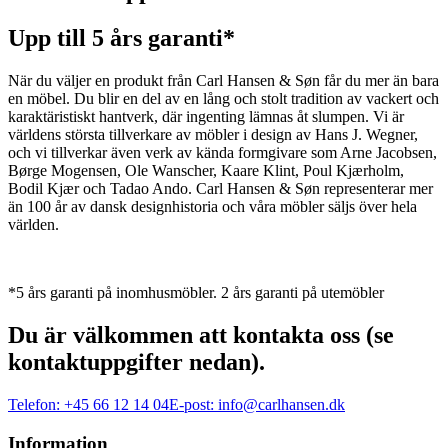
Upp till 5 års garanti*
När du väljer en produkt från Carl Hansen & Søn får du mer än bara
en möbel. Du blir en del av en lång och stolt tradition av vackert och
karaktäristiskt hantverk, där ingenting lämnas åt slumpen. Vi är
världens största tillverkare av möbler i design av Hans J. Wegner,
och vi tillverkar även verk av kända formgivare som Arne Jacobsen,
Børge Mogensen, Ole Wanscher, Kaare Klint, Poul Kjærholm,
Bodil Kjær och Tadao Ando. Carl Hansen & Søn representerar mer
än 100 år av dansk designhistoria och våra möbler säljs över hela
världen.
*5 års garanti på inomhusmöbler. 2 års garanti på utemöbler
Du är välkommen att kontakta oss (se
kontaktuppgifter nedan).
Telefon:
+45 66 12 14 04
E-post:
info@carlhansen.dk
Information