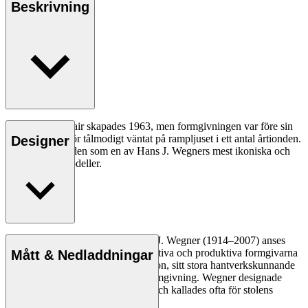
Beskrivning
CH07 Shell Chair skapades 1963, men formgivningen var före sin
tid och har därför tålmodigt väntat på rampljuset i ett antal årtionden.
Designer
I dag betraktas den som en av Hans J. Wegners mest ikoniska och
banbrytande modeller.
Läs mer
Den danske möbeldesignern Hans J. Wegner (1914–2007) anses
vara en av de mest kreativa, innovativa och produktiva formgivarna
Mått & Nedladdningar
genom tiderna, känd för sin precision, sitt stora hantverkskunnande
och sin kompromisslösa syn på formgivning. Wegner designade
nästan 500 stolar under sin livstid och kallades ofta för stolens
mästare.