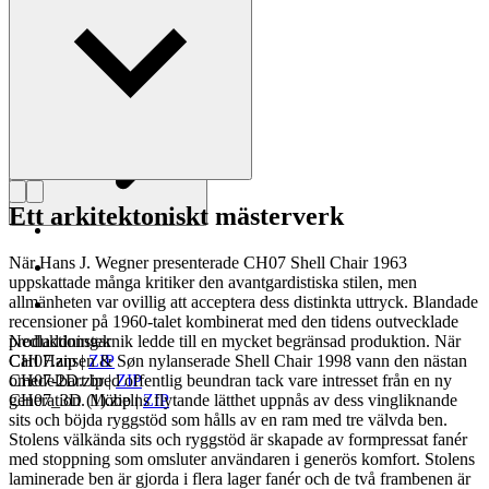
Läs mer om Hans J. Wegner
Ett arkitektoniskt mästerverk
När Hans J. Wegner presenterade CH07 Shell Chair 1963
uppskattade många kritiker den avantgardistiska stilen, men
allmänheten var ovillig att acceptera dess distinkta uttryck. Blandade
recensioner på 1960-talet kombinerat med den tidens outvecklade
produktionsteknik ledde till en mycket begränsad produktion. När
Nedladdningar
Carl Hansen & Søn nylanserade Shell Chair 1998 vann den nästan
CH07.zip
|
ZIP
omedelbart bred offentlig beundran tack vare intresset från en ny
CH07-2D.zip
|
ZIP
generation. Möbelns flytande lätthet uppnås av dess vingliknande
CH07_3D (1).zip
|
ZIP
sits och böjda ryggstöd som hålls av en ram med tre välvda ben.
Stolens välkända sits och ryggstöd är skapade av formpressat fanér
med stoppning som omsluter användaren i generös komfort. Stolens
laminerade ben är gjorda i flera lager fanér och de två frambenen är