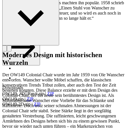
klassische und moderne Designs machten ihn populär. 1958 schrieb
die dänische Zeitung Politiken: „Einen Stuhl von Wanscher zu
besitzen, ist jeden Tag ein Abenteuer, und so wird es auch noch in
einigen hundert Jahren sein, denn so lange hält er.“
Profil Ole Wanscher
Modernes Design mit historischen
Wurzeln
Der OW149 Colonial Chair wurde im Jahr 1959 von Ole Wanscher
entworfen. Wanscher wollte Möbel schaffen, die klassischen
konservativen Trends Tribut zollen, aber auch den Test der Zeit
Downloads
bestehen konnten. Diese Balance erzielte er mit dem Design des
OW149_3DRevit.zip
|
ZIP
Colonial Chair, der bis heute sein berühmtestes Design ist. Als
OW149.zip
|
ZIP
Minimalist hatte Wanscher eine Vorliebe für das Schlanke und
OW149-2D.zip
|
ZIP
Raffinierte. Doch trotz seiner schmalen Abmessungen ist der
Colonial Chair sehr stabil. Seine Stärke liegt in der sorgfältig
gestalteten Verstrebung. Die raffinierten, leicht geschwungenen
Armlehnen des Designs heben sich bis zu einem gewissen Punkt,
bevor sie wieder nach unten führen – ein Markenzeichen von