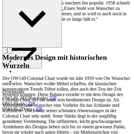
klassische und moderne Designs machten ihn populär. 1958 schrieb
die dänische Zeitung Politiken: „Einen Stuhl von Wanscher zu
besitzen, ist jeden Tag ein Abenteuer, und so wird es auch noch in
einigen hundert Jahren sein, denn so lange hält er.“
Profil Ole Wanscher
Modernes Design mit historischen
Wurzeln
Der OW149 Colonial Chair wurde im Jahr 1959 von Ole Wanscher
entworfen. Wanscher wollte Möbel schaffen, die klassischen
konservativen Trends Tribut zollen, aber auch den Test der Zeit
Downloads
bestehen konnten. Diese Balance erzielte er mit dem Design des
OW149_3DRevit.zip
|
ZIP
Colonial Chair, der bis heute sein berühmtestes Design ist. Als
OW149.zip
|
ZIP
Minimalist hatte Wanscher eine Vorliebe für das Schlanke und
OW149-2D.zip
|
ZIP
Raffinierte. Doch trotz seiner schmalen Abmessungen ist der
Colonial Chair sehr stabil. Seine Stärke liegt in der sorgfältig
gestalteten Verstrebung. Die raffinierten, leicht geschwungenen
Armlehnen des Designs heben sich bis zu einem gewissen Punkt,
bevor sie wieder nach unten führen – ein Markenzeichen von