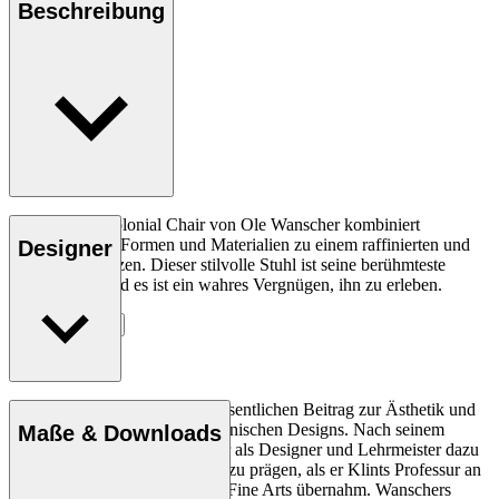
Beschreibung
Der OW149 Colonial Chair von Ole Wanscher kombiniert
kontrastierende Formen und Materialien zu einem raffinierten und
Designer
luxuriösen Ganzen. Dieser stilvolle Stuhl ist seine berühmteste
Möbelarbeit, und es ist ein wahres Vergnügen, ihn zu erleben.
Entdecke mehr
Ole Wanscher leistete einen wesentlichen Beitrag zur Ästhetik und
Funktionalität des modernen dänischen Designs. Nach seinem
Maße & Downloads
Studium bei Kaare Klint trug er als Designer und Lehrmeister dazu
bei, das dänische Möbeldesign zu prägen, als er Klints Professur an
der Royal Danish Academy of Fine Arts übernahm. Wanschers