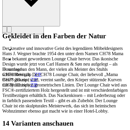
Gekleidet in den Farben der Natur
Der kreative und innovative Geist des legendären Möbeldesigners
Hans J. Wegner brachte 1954 den unter dem Namen CH78 Mama
Bear bekannt gewordenen Lounge Chair hervor. Das ikonische
Design wurde jetzt von Carl Hansen & Søn neu aufgelegt – als
Hommage an den Mann, der vielen als Meister des Stuhls
Downloads
schlechthin gilt. Der CH78 Lounge Chair, der liebevoll „Mama
CH78 Revit.zip
|
ZIP
Bear“ genannt wird, vereint sanfte, den Körper stützende Kurven
CH78 2D.zip
|
ZIP
mit dynamischen geometrischen Linien. Der Lounge Chair wird aus
CH78 3D.zip
|
ZIP
FSC®-zertifiziertem Holz hergestellt und ist mit verschiedenfarbigen
Textilbezügen erhältlich. Das Nackenkissen – mit Lederbezug oder
in farblich passendem Textil – gibt es als Zubehör. Der Lounge
Chair ist ein skulpturales Meisterwerk, das sich im heimischen
Wohnzimmer ebenso gut macht wie in einer Hotel-Lobby.
14 Varianten anschauen