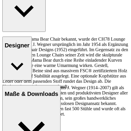
Liebevoll als Mama Bear Chair bekannt, wurde der CH78 Lounge
Chair von Hans J. Wegner ursprünglich im Jahr 1954 als Ergänzung
Designer
seines CH71 Chair Designs (1952) eingeführt. Im Gegensatz zu den
oft schwerfälligen Lounge Chairs seiner Zeit wird die skulpturale
Silhouette von Mama Bear durch eine Reihe einladender Kurven
definiert, die wie eine warme Umarmung wirken. Gestell,
Armlehnen und Beine sind aus massivem FSC® zertifiziertem Holz
gefertigt und auf Stabilität ausgelegt. Eine optionale Kopfstütze aus
Leder oder dem passenden Stoff rundet das Design ab. Die
Nackenstütze wird separat verkauft.
Der dänische Möbeldesigner Hans J. Wegner (1914–2007) gilt als
einer der kreativsten, innovativsten und produktivsten Designer aller
Maße & Downloads
Entdecke mehr
Zeiten und ist für seine Präzision, sein großes handwerkliches
Geschick und seinen kompromisslosen Designansatz bekannt.
Wegner entwarf in seinem Leben fast 500 Stühle und wurde oft als
der Meister des Stuhls bezeichnet.
Profil Hans J. Wegner