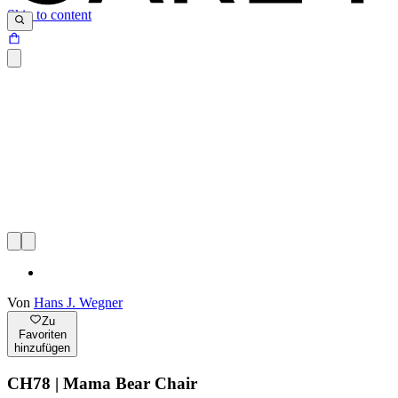
Skip to content
Von
Hans J. Wegner
Zu
Favoriten
hinzufügen
CH78 | Mama Bear Chair