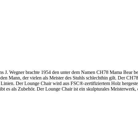
 Hans J. Wegner brachte 1954 den unter dem Namen CH78 Mama Bear b
en Mann, der vielen als Meister des Stuhls schlechthin gilt. Der CH7
inien. Der Lounge Chair wird aus FSC®-zertifiziertem Holz hergestellt
ibt es als Zubehör. Der Lounge Chair ist ein skulpturales Meisterwerk