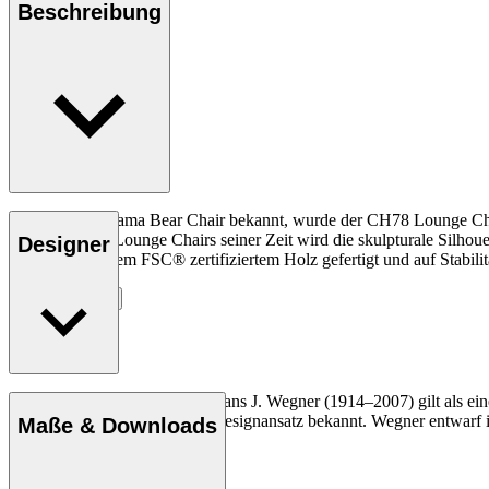
Beschreibung
Liebevoll als Mama Bear Chair bekannt, wurde der CH78 Lounge Chai
schwerfälligen Lounge Chairs seiner Zeit wird die skulpturale Silh
Designer
sind aus massivem FSC® zertifiziertem Holz gefertigt und auf Stabili
Entdecke mehr
Der dänische Möbeldesigner Hans J. Wegner (1914–2007) gilt als einer
und seinen kompromisslosen Designansatz bekannt. Wegner entwarf in 
Maße & Downloads
Profil Hans J. Wegner