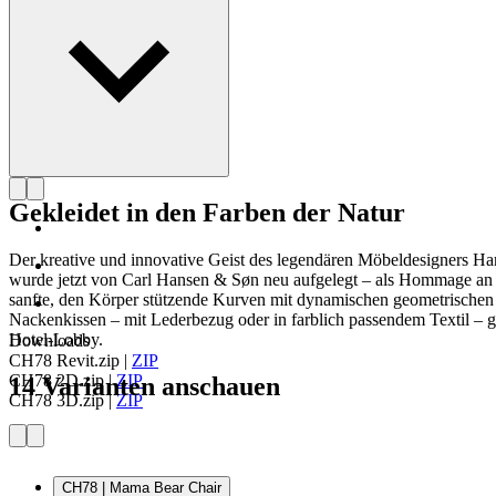
Gekleidet in den Farben der Natur
Der kreative und innovative Geist des legendären Möbeldesigners
wurde jetzt von Carl Hansen & Søn neu aufgelegt – als Hommage an d
sanfte, den Körper stützende Kurven mit dynamischen geometrischen L
Nackenkissen – mit Lederbezug oder in farblich passendem Textil – g
Hotel-Lobby.
Downloads
CH78 Revit.zip
|
ZIP
CH78 2D.zip
|
ZIP
14 Varianten anschauen
CH78 3D.zip
|
ZIP
CH78 | Mama Bear Chair