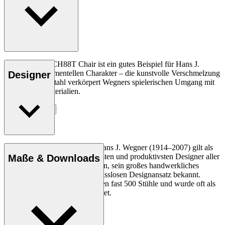
Der vielseitige CH88T Chair ist ein gutes Beispiel für Hans J.
Wegners experimentellen Charakter – die kunstvolle Verschmelzung
Designer
von Holz und Stahl verkörpert Wegners spielerischen Umgang mit
Design und Materialien.
Entdecke mehr
Der dänische Möbeldesigner Hans J. Wegner (1914–2007) gilt als
einer der kreativsten, innovativsten und produktivsten Designer aller
Maße & Downloads
Zeiten und ist für seine Präzision, sein großes handwerkliches
Geschick und seinen kompromisslosen Designansatz bekannt.
Wegner entwarf in seinem Leben fast 500 Stühle und wurde oft als
der Meister des Stuhls bezeichnet.
Profil Hans J. Wegner