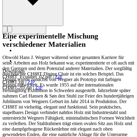
Eine experimentelle Mischung
verschiedener Materialien
Obwohl Hans J. Wegner während seiner gesamten Karriere für
seine Arbeiten aus Holz bekannt war, experimentierte er oft auch mit
den Grenzen und dem Potenzial anderer Materialien. Der sorgfältig
Downloads
durchdachte CH88T Dining Chair ist ein solches Beispiel. Das
CH88T_Ecolabel_02.pdf
|
ZIP
Design wurde zunächst von Wegner als Prototyp mit farbigen
CH88T.zip
|
ZIP
Beinen entwickelt. Es wurde 1955 auf der internationalen
CH88T-2D.zip
|
ZIP
Helsingborg Exhibition in Schweden ausgestellt. Jahrzehnte später
nahmen Carl Hansen & Søn den Stuhl zur Feier des hundertjährigen
Jubiläums von Wegners Geburt im Jahr 2014 in Produktion. Der
CH88T ist vielseitig, elegant und funktional. Sein praktisches,
stapelbares Design verbindet nahtlos Holz mit Industriestahl und
unterstreicht Wegners Fähigkeit, minimalistischen Formen Weichheit
zu verleihen. Der Stahlrahmen trägt einen ovalen Sitz aus Holz und
eine dampfgebogene Rückenlehne mit elegant nach oben
gewendeten Enden, die eine natürliche Ablage für die Unterarme