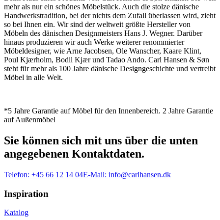
mehr als nur ein schönes Möbelstück. Auch die stolze dänische
Handwerkstradition, bei der nichts dem Zufall überlassen wird, zieht
so bei Ihnen ein. Wir sind der weltweit größte Hersteller von
Möbeln des dänischen Designmeisters Hans J. Wegner. Darüber
hinaus produzieren wir auch Werke weiterer renommierter
Möbeldesigner, wie Arne Jacobsen, Ole Wanscher, Kaare Klint,
Poul Kjærholm, Bodil Kjær und Tadao Ando. Carl Hansen & Søn
steht für mehr als 100 Jahre dänische Designgeschichte und vertreibt
Möbel in alle Welt.
*5 Jahre Garantie auf Möbel für den Innenbereich. 2 Jahre Garantie
auf Außenmöbel
Sie können sich mit uns über die unten
angegebenen Kontaktdaten.
Telefon:
+45 66 12 14 04
E-Mail:
info@carlhansen.dk
Inspiration
Katalog