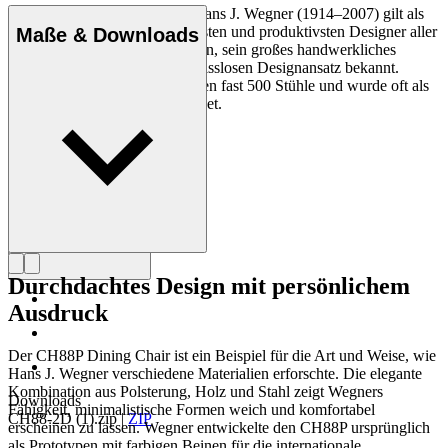
Der dänische Möbeldesigner Hans J. Wegner (1914–2007) gilt als
einer der kreativsten, innovativsten und produktivsten Designer aller
Maße & Downloads
Zeiten und ist für seine Präzision, sein großes handwerkliches
Geschick und seinen kompromisslosen Designansatz bekannt.
Wegner entwarf in seinem Leben fast 500 Stühle und wurde oft als
der Meister des Stuhls bezeichnet.
Profil Hans J. Wegner
Durchdachtes Design mit persönlichem
Ausdruck
Der CH88P Dining Chair ist ein Beispiel für die Art und Weise, wie
Hans J. Wegner verschiedene Materialien erforschte. Die elegante
Kombination aus Polsterung, Holz und Stahl zeigt Wegners
Downloads
Fähigkeit, minimalistische Formen weich und komfortabel
CH88-2D (1).zip
|
ZIP
erscheinen zu lassen. Wegner entwickelte den CH88P ursprünglich
als Prototypen mit farbigen Beinen für die internationale