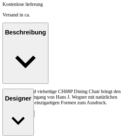
Kostenlose lieferung
Versand in ca.
Beschreibung
Der elegante und vielseitige CH88P Dining Chair bringt den
spielerischen Umgang von Hans J. Wegner mit natürlichen
Designer
Materialien und einzigartigen Formen zum Ausdruck.
Entdecke mehr