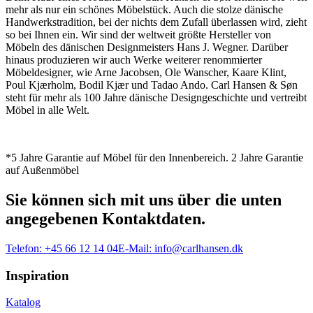
mehr als nur ein schönes Möbelstück. Auch die stolze dänische
Handwerkstradition, bei der nichts dem Zufall überlassen wird, zieht
so bei Ihnen ein. Wir sind der weltweit größte Hersteller von
Möbeln des dänischen Designmeisters Hans J. Wegner. Darüber
hinaus produzieren wir auch Werke weiterer renommierter
Möbeldesigner, wie Arne Jacobsen, Ole Wanscher, Kaare Klint,
Poul Kjærholm, Bodil Kjær und Tadao Ando. Carl Hansen & Søn
steht für mehr als 100 Jahre dänische Designgeschichte und vertreibt
Möbel in alle Welt.
*5 Jahre Garantie auf Möbel für den Innenbereich. 2 Jahre Garantie
auf Außenmöbel
Sie können sich mit uns über die unten
angegebenen Kontaktdaten.
Telefon:
+45 66 12 14 04
E-Mail:
info@carlhansen.dk
Inspiration
Katalog