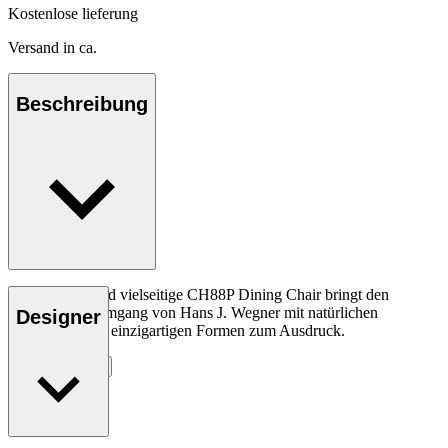
Kostenlose lieferung
Versand in ca.
Beschreibung
Der elegante und vielseitige CH88P Dining Chair bringt den
spielerischen Umgang von Hans J. Wegner mit natürlichen
Designer
Materialien und einzigartigen Formen zum Ausdruck.
Entdecke mehr