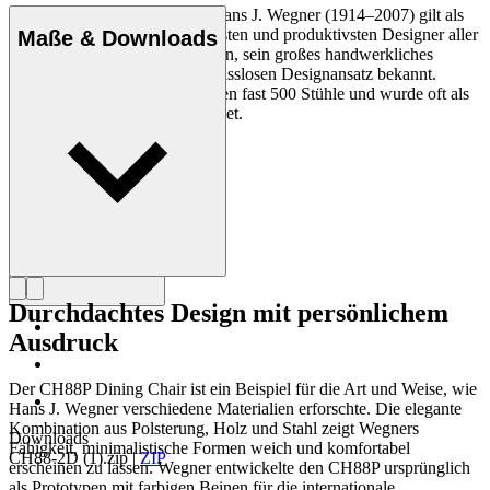
Der dänische Möbeldesigner Hans J. Wegner (1914–2007) gilt als
einer der kreativsten, innovativsten und produktivsten Designer aller
Maße & Downloads
Zeiten und ist für seine Präzision, sein großes handwerkliches
Geschick und seinen kompromisslosen Designansatz bekannt.
Wegner entwarf in seinem Leben fast 500 Stühle und wurde oft als
der Meister des Stuhls bezeichnet.
Profil Hans J. Wegner
Durchdachtes Design mit persönlichem
Ausdruck
Der CH88P Dining Chair ist ein Beispiel für die Art und Weise, wie
Hans J. Wegner verschiedene Materialien erforschte. Die elegante
Kombination aus Polsterung, Holz und Stahl zeigt Wegners
Downloads
Fähigkeit, minimalistische Formen weich und komfortabel
CH88-2D (1).zip
|
ZIP
erscheinen zu lassen. Wegner entwickelte den CH88P ursprünglich
als Prototypen mit farbigen Beinen für die internationale