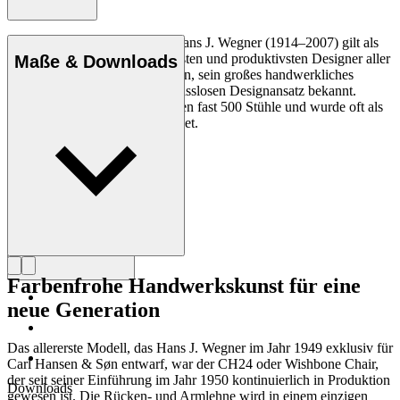
Der dänische Möbeldesigner Hans J. Wegner (1914–2007) gilt als
einer der kreativsten, innovativsten und produktivsten Designer aller
Maße & Downloads
Zeiten und ist für seine Präzision, sein großes handwerkliches
Geschick und seinen kompromisslosen Designansatz bekannt.
Wegner entwarf in seinem Leben fast 500 Stühle und wurde oft als
der Meister des Stuhls bezeichnet.
Profil Hans J. Wegner
Farbenfrohe Handwerkskunst für eine
neue Generation
Das allererste Modell, das Hans J. Wegner im Jahr 1949 exklusiv für
Carl Hansen & Søn entwarf, war der CH24 oder Wishbone Chair,
der seit seiner Einführung im Jahr 1950 kontinuierlich in Produktion
Downloads
gewesen ist. Die Rücken- und Armlehne wird in einem einzigen