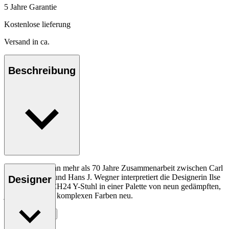
5 Jahre Garantie
Kostenlose lieferung
Versand in ca.
Beschreibung
Als Hommage an mehr als 70 Jahre Zusammenarbeit zwischen Carl
Hansen & Søn und Hans J. Wegner interpretiert die Designerin Ilse
Designer
Crawford den CH24 Y-Stuhl in einer Palette von neun gedämpften,
jedoch zugleich komplexen Farben neu.
Entdecke mehr