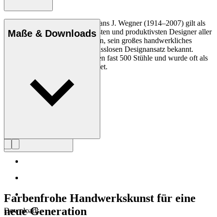
Der dänische Möbeldesigner Hans J. Wegner (1914–2007) gilt als
einer der kreativsten, innovativsten und produktivsten Designer aller
Maße & Downloads
Zeiten und ist für seine Präzision, sein großes handwerkliches
Geschick und seinen kompromisslosen Designansatz bekannt.
Wegner entwarf in seinem Leben fast 500 Stühle und wurde oft als
der Meister des Stuhls bezeichnet.
Profil Hans J. Wegner
Farbenfrohe Handwerkskunst für eine
neue Generation
Downloads