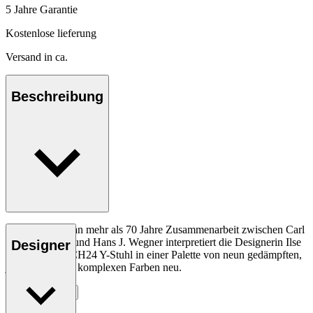
5 Jahre Garantie
Kostenlose lieferung
Versand in ca.
Beschreibung
Als Hommage an mehr als 70 Jahre Zusammenarbeit zwischen Carl
Hansen & Søn und Hans J. Wegner interpretiert die Designerin Ilse
Designer
Crawford den CH24 Y-Stuhl in einer Palette von neun gedämpften,
jedoch zugleich komplexen Farben neu.
Entdecke mehr