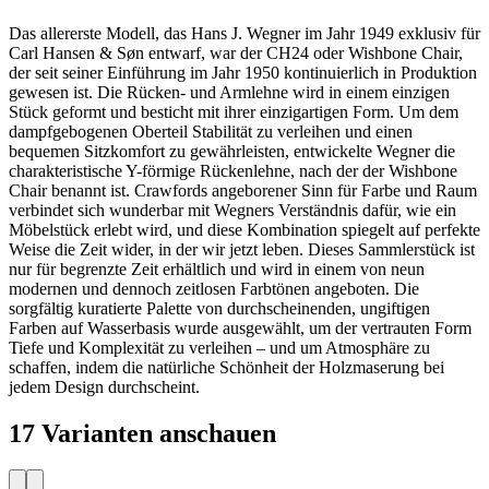
Das allererste Modell, das Hans J. Wegner im Jahr 1949 exklusiv für
Carl Hansen & Søn entwarf, war der CH24 oder Wishbone Chair,
der seit seiner Einführung im Jahr 1950 kontinuierlich in Produktion
gewesen ist. Die Rücken- und Armlehne wird in einem einzigen
Stück geformt und besticht mit ihrer einzigartigen Form. Um dem
dampfgebogenen Oberteil Stabilität zu verleihen und einen
bequemen Sitzkomfort zu gewährleisten, entwickelte Wegner die
charakteristische Y-förmige Rückenlehne, nach der der Wishbone
Chair benannt ist. Crawfords angeborener Sinn für Farbe und Raum
verbindet sich wunderbar mit Wegners Verständnis dafür, wie ein
Möbelstück erlebt wird, und diese Kombination spiegelt auf perfekte
Weise die Zeit wider, in der wir jetzt leben. Dieses Sammlerstück ist
nur für begrenzte Zeit erhältlich und wird in einem von neun
modernen und dennoch zeitlosen Farbtönen angeboten. Die
sorgfältig kuratierte Palette von durchscheinenden, ungiftigen
Farben auf Wasserbasis wurde ausgewählt, um der vertrauten Form
Tiefe und Komplexität zu verleihen – und um Atmosphäre zu
schaffen, indem die natürliche Schönheit der Holzmaserung bei
jedem Design durchscheint.
17 Varianten anschauen