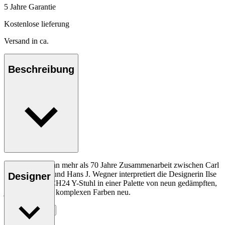
5 Jahre Garantie
Kostenlose lieferung
Versand in ca.
Beschreibung
Als Hommage an mehr als 70 Jahre Zusammenarbeit zwischen Carl
Hansen & Søn und Hans J. Wegner interpretiert die Designerin Ilse
Designer
Crawford den CH24 Y-Stuhl in einer Palette von neun gedämpften,
jedoch zugleich komplexen Farben neu.
Entdecke mehr