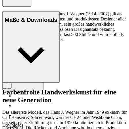
Der dänische Möbeldesigner Hans J. Wegner (1914–2007) gilt als
einer der kreativsten, innovativsten und produktivsten Designer aller
Maße & Downloads
Zeiten und ist für seine Präzision, sein großes handwerkliches
Geschick und seinen kompromisslosen Designansatz bekannt.
Wegner entwarf in seinem Leben fast 500 Stühle und wurde oft als
der Meister des Stuhls bezeichnet.
Profil Hans J. Wegner
Farbenfrohe Handwerkskunst für eine
neue Generation
Das allererste Modell, das Hans J. Wegner im Jahr 1949 exklusiv für
Carl Hansen & Søn entwarf, war der CH24 oder Wishbone Chair,
der seit seiner Einführung im Jahr 1950 kontinuierlich in Produktion
Downloads
gewesen ist. Die Rücken- und Armlehne wird in einem einzigen