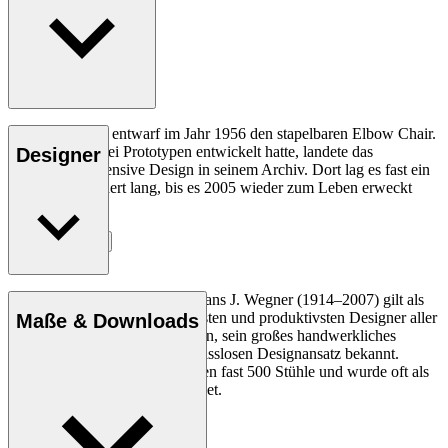
Hans J. Wegner entwarf im Jahr 1956 den stapelbaren Elbow Chair.
Nachdem er zwei Prototypen entwickelt hatte, landete das
Designer
Produktions-intensive Design in seinem Archiv. Dort lag es fast ein
halbes Jahrhundert lang, bis es 2005 wieder zum Leben erweckt
wurde.
Entdecke mehr
Der dänische Möbeldesigner Hans J. Wegner (1914–2007) gilt als
einer der kreativsten, innovativsten und produktivsten Designer aller
Maße & Downloads
Zeiten und ist für seine Präzision, sein großes handwerkliches
Geschick und seinen kompromisslosen Designansatz bekannt.
Wegner entwarf in seinem Leben fast 500 Stühle und wurde oft als
der Meister des Stuhls bezeichnet.
Profil Hans J. Wegner