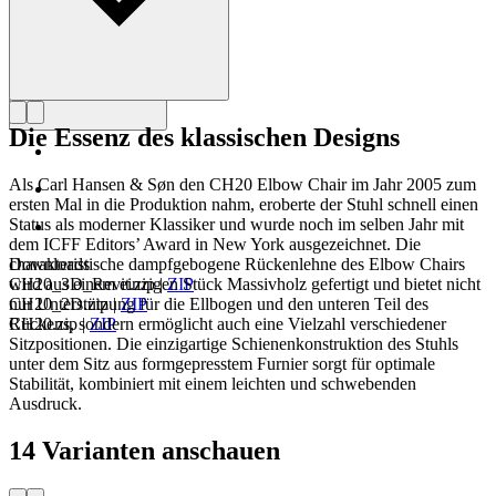
Die Essenz des klassischen Designs
Als Carl Hansen & Søn den CH20 Elbow Chair im Jahr 2005 zum
ersten Mal in die Produktion nahm, eroberte der Stuhl schnell einen
Status als moderner Klassiker und wurde noch im selben Jahr mit
dem ICFF Editors’ Award in New York ausgezeichnet. Die
charakteristische dampfgebogene Rückenlehne des Elbow Chairs
Downloads
wird aus einem einzigen Stück Massivholz gefertigt und bietet nicht
CH20_3D_Revit.zip
|
ZIP
nur Unterstützung für die Ellbogen und den unteren Teil des
CH20_2D.zip
|
ZIP
Rückens, sondern ermöglicht auch eine Vielzahl verschiedener
CH20.zip
|
ZIP
Sitzpositionen. Die einzigartige Schienenkonstruktion des Stuhls
unter dem Sitz aus formgepresstem Furnier sorgt für optimale
Stabilität, kombiniert mit einem leichten und schwebenden
Ausdruck.
14 Varianten anschauen