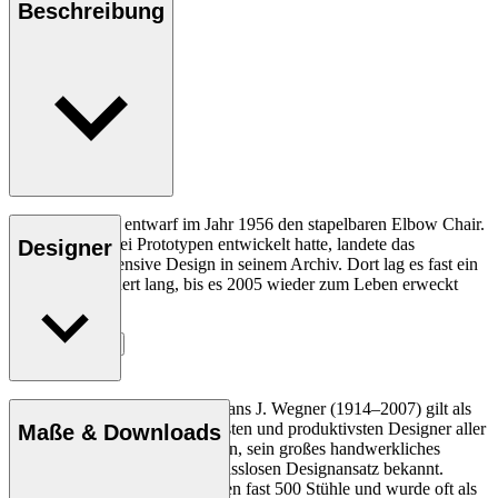
Beschreibung
Hans J. Wegner entwarf im Jahr 1956 den stapelbaren Elbow Chair.
Nachdem er zwei Prototypen entwickelt hatte, landete das
Designer
Produktions-intensive Design in seinem Archiv. Dort lag es fast ein
halbes Jahrhundert lang, bis es 2005 wieder zum Leben erweckt
wurde.
Entdecke mehr
Der dänische Möbeldesigner Hans J. Wegner (1914–2007) gilt als
einer der kreativsten, innovativsten und produktivsten Designer aller
Maße & Downloads
Zeiten und ist für seine Präzision, sein großes handwerkliches
Geschick und seinen kompromisslosen Designansatz bekannt.
Wegner entwarf in seinem Leben fast 500 Stühle und wurde oft als