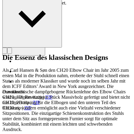
der Meister des Stuhls bezeichnet.
Profil Hans J. Wegner
Die Essenz des klassischen Designs
Als Carl Hansen & Søn den CH20 Elbow Chair im Jahr 2005 zum
ersten Mal in die Produktion nahm, eroberte der Stuhl schnell einen
Status als moderner Klassiker und wurde noch im selben Jahr mit
dem ICFF Editors’ Award in New York ausgezeichnet. Die
charakteristische dampfgebogene Rückenlehne des Elbow Chairs
Downloads
wird aus einem einzigen Stück Massivholz gefertigt und bietet nicht
CH20_3D_Revit.zip
|
ZIP
nur Unterstützung für die Ellbogen und den unteren Teil des
CH20_2D.zip
|
ZIP
Rückens, sondern ermöglicht auch eine Vielzahl verschiedener
CH20.zip
|
ZIP
Sitzpositionen. Die einzigartige Schienenkonstruktion des Stuhls
unter dem Sitz aus formgepresstem Furnier sorgt für optimale
Stabilität, kombiniert mit einem leichten und schwebenden
Ausdruck.