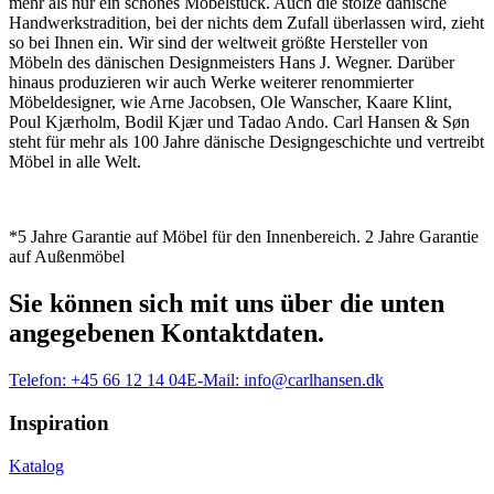
mehr als nur ein schönes Möbelstück. Auch die stolze dänische
Handwerkstradition, bei der nichts dem Zufall überlassen wird, zieht
so bei Ihnen ein. Wir sind der weltweit größte Hersteller von
Möbeln des dänischen Designmeisters Hans J. Wegner. Darüber
hinaus produzieren wir auch Werke weiterer renommierter
Möbeldesigner, wie Arne Jacobsen, Ole Wanscher, Kaare Klint,
Poul Kjærholm, Bodil Kjær und Tadao Ando. Carl Hansen & Søn
steht für mehr als 100 Jahre dänische Designgeschichte und vertreibt
Möbel in alle Welt.
*5 Jahre Garantie auf Möbel für den Innenbereich. 2 Jahre Garantie
auf Außenmöbel
Sie können sich mit uns über die unten
angegebenen Kontaktdaten.
Telefon:
+45 66 12 14 04
E-Mail:
info@carlhansen.dk
Inspiration
Katalog