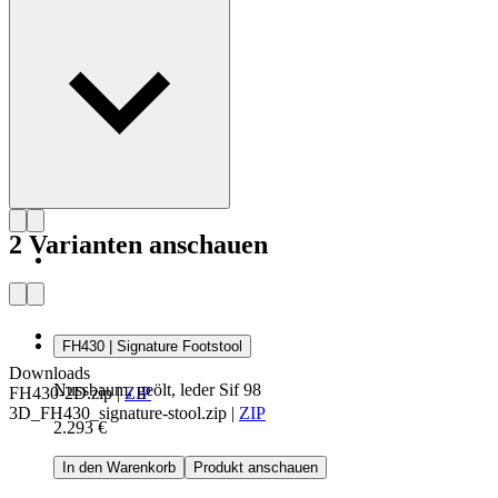
Profil Frits Henningsen
2 Varianten anschauen
FH430 | Signature Footstool
Downloads
Nussbaum, geölt, leder Sif 98
FH430-2D.zip
|
ZIP
3D_FH430_signature-stool.zip
|
ZIP
2.293 €
In den Warenkorb
Produkt anschauen