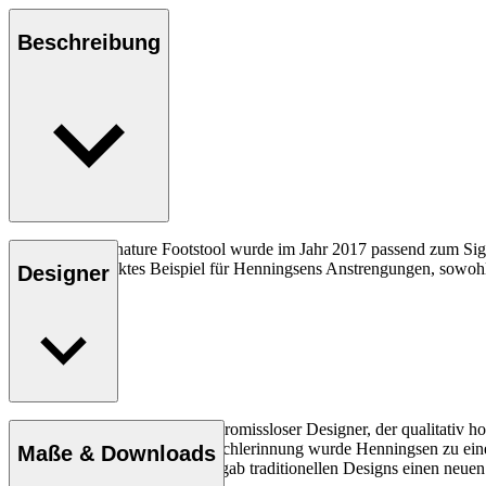
Beschreibung
Der FH430 Signature Footstool wurde im Jahr 2017 passend zum Sign
und ist ein perfektes Beispiel für Henningsens Anstrengungen, sowohl
Designer
Frits Henningsen war ein kompromissloser Designer, der qualitativ h
Mitglied der Kopenhagener Tischlerinnung wurde Henningsen zu einer
Maße & Downloads
dynamische Persönlichkeit. Er gab traditionellen Designs einen neue