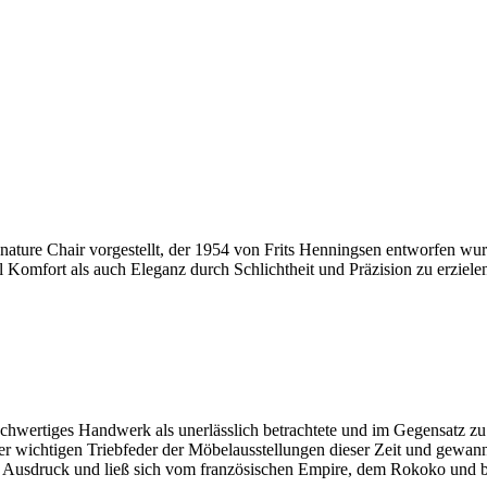
ature Chair vorgestellt, der 1954 von Frits Henningsen entworfen wu
 Komfort als auch Eleganz durch Schlichtheit und Präzision zu erziele
ochwertiges Handwerk als unerlässlich betrachtete und im Gegensatz zu
 wichtigen Triebfeder der Möbelausstellungen dieser Zeit und gewann 
n Ausdruck und ließ sich vom französischen Empire, dem Rokoko und br