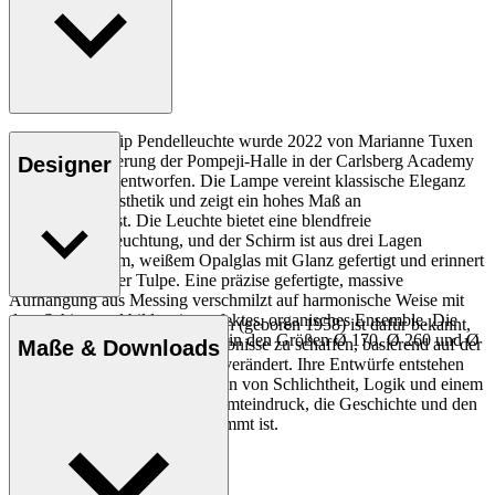
Die MT221 Tulip Pendelleuchte wurde 2022 von Marianne Tuxen
für die Restaurierung der Pompeji-Halle in der Carlsberg Academy
Designer
in Kopenhagen entworfen. Die Lampe vereint klassische Eleganz
mit moderner Ästhetik und zeigt ein hohes Maß an
Handwerkskunst. Die Leuchte bietet eine blendfreie
Umgebungsbeleuchtung, und der Schirm ist aus drei Lagen
mundgeblasenem, weißem Opalglas mit Glanz gefertigt und erinnert
an die Form einer Tulpe. Eine präzise gefertigte, massive
Aufhängung aus Messing verschmilzt auf harmonische Weise mit
dem Schirm und bildet ein perfektes, organisches Ensemble. Die
Die Designerin Marianne Tuxen (geboren 1958) ist dafür bekannt,
MT221 Tulip Pendelleuchte ist in den Größen Ø 170, Ø 260 und Ø
mit ihren Leuchten schöne Erlebnisse zu schaffen, basierend auf der
Maße & Downloads
360 erhältlich.
Überzeugung, dass Licht alles verändert. Ihre Entwürfe entstehen
auf der Grundlage der Prinzipien von Schlichtheit, Logik und einem
Entdecke mehr
tiefen Verständnis für den Gesamteindruck, die Geschichte und den
Raum, für den ihr Design bestimmt ist.
Profil Marianne Tuxen