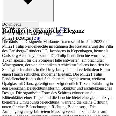
Downloads
MT221 assembly instructions.pdf
|
ZIP
Raffinierte organische Eleganz
MT221 Product Data Sheet.pdf
|
ZIP
MT221-D260.zip
|
ZIP
Die dänische Designerin Marianne Tuxen schuf im Jahr 2022 die
MT221 Tulip Pendelleuchte im Rahmen der Restaurierung der Villa
des Carlsberg-Gründers J.C. Jacobsens in Kopenhagen, heute als
Carlsberg Academy bekannt. Die Tulip Pendelleuchte wurde von
Tuxen speziell für die Pompeji-Halle entworfen, ein prächtiger
Wintergarten, der von der antiken Architektur Italiens inspiriert ist.
Sie fügt sich nahtlos in die Umgebung ein und verleiht dem Raum
einen Hauch schlichter, moderner Eleganz. Die MT221 Tulip
Pendelleuchte ist aus drei Schichten mundgeblasenem, weißem
Opalglas mit Glanz gefertigt und zeigt deutlich Tuxens Erfahrung in
den Bereichen Beleuchtungsdesign, Skulptur und architektonisches
Design. Die organische Form des Schirms erinnert an die
Blütenblätter einer Tulpe, und die Leuchte bietet eine gleichmäßige,
blendfreie Umgebungsbeleuchtung, während die kleine Öffnung
unten für eine Beleuchtung in Richtung Boden sorgt. Die
Aufhängung aus gebürstetem Messing verschmilzt mit dem sanft