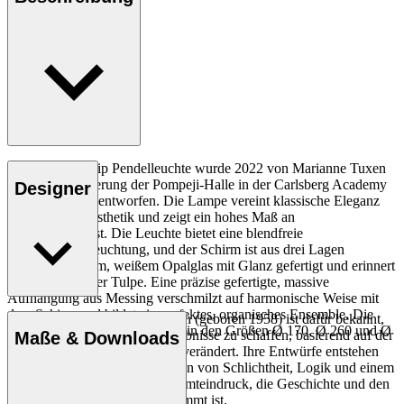
Die MT221 Tulip Pendelleuchte wurde 2022 von Marianne Tuxen
für die Restaurierung der Pompeji-Halle in der Carlsberg Academy
Designer
in Kopenhagen entworfen. Die Lampe vereint klassische Eleganz
mit moderner Ästhetik und zeigt ein hohes Maß an
Handwerkskunst. Die Leuchte bietet eine blendfreie
Umgebungsbeleuchtung, und der Schirm ist aus drei Lagen
mundgeblasenem, weißem Opalglas mit Glanz gefertigt und erinnert
an die Form einer Tulpe. Eine präzise gefertigte, massive
Aufhängung aus Messing verschmilzt auf harmonische Weise mit
dem Schirm und bildet ein perfektes, organisches Ensemble. Die
Die Designerin Marianne Tuxen (geboren 1958) ist dafür bekannt,
MT221 Tulip Pendelleuchte ist in den Größen Ø 170, Ø 260 und Ø
mit ihren Leuchten schöne Erlebnisse zu schaffen, basierend auf der
Maße & Downloads
360 erhältlich.
Überzeugung, dass Licht alles verändert. Ihre Entwürfe entstehen
auf der Grundlage der Prinzipien von Schlichtheit, Logik und einem
Entdecke mehr
tiefen Verständnis für den Gesamteindruck, die Geschichte und den
Raum, für den ihr Design bestimmt ist.