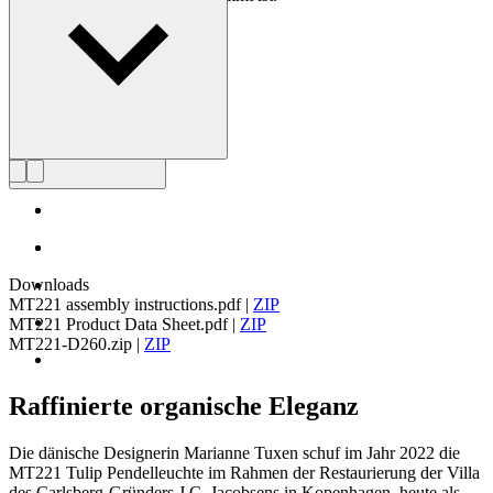
Profil Marianne Tuxen
Downloads
MT221 assembly instructions.pdf
|
ZIP
MT221 Product Data Sheet.pdf
|
ZIP
MT221-D260.zip
|
ZIP
Raffinierte organische Eleganz
Die dänische Designerin Marianne Tuxen schuf im Jahr 2022 die
MT221 Tulip Pendelleuchte im Rahmen der Restaurierung der Villa
des Carlsberg-Gründers J.C. Jacobsens in Kopenhagen, heute als