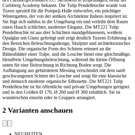
Carlsberg Academy bekannt. Die Tulip Pendelleuchte wurde von
Tuxen speziell für die Pompeji-Halle entworfen, ein prächtiger
Wintergarten, der von der antiken Architektur Italiens inspiriert ist.
Sie fügt sich nahtlos in die Umgebung ein und verleiht dem Raum
einen Hauch schlichter, moderner Eleganz. Die MT221 Tulip
Pendelleuchte ist aus drei Schichten mundgeblasenem, weißem
Opalglas mit Glanz gefertigt und zeigt deutlich Tuxens Erfahrung in
den Bereichen Beleuchtungsdesign, Skulptur und architektonisches
Design. Die organische Form des Schirms erinnert an die
Blütenblätter einer Tulpe, und die Leuchte bietet eine gleichmäßige,
blendfreie Umgebungsbeleuchtung, während die kleine Öffnung
unten für eine Beleuchtung in Richtung Boden sorgt. Die
Aufhängung aus gebürstetem Messing verschmilzt mit dem sanft
geschwungenen Schirm der Leuchte und sorgt für eine klassische
und dennoch moderne organische Silhouette. Die MT221 Tulip
Pendelleuchte ist für öffentliche und private Umgebungen geeignet
und in den Größen Ø 170, Ø 260 und Ø 360 erhältlich. Sie ist
wunderschön einzeln oder in Gruppen arrangiert.
2 Varianten anschauen
NEUHEITEN