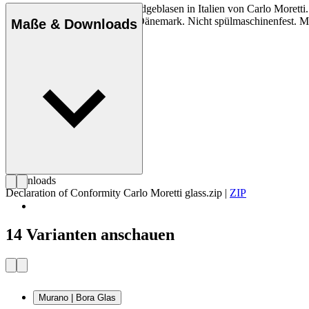
Murano Bora Kristallglas, mundgeblasen in Italien von Carlo Moretti.
von Carlo Moretti exklusiv in Dänemark. Nicht spülmaschinenfest. 
Maße & Downloads
Downloads
Declaration of Conformity Carlo Moretti glass.zip
|
ZIP
14 Varianten anschauen
Murano | Bora Glas