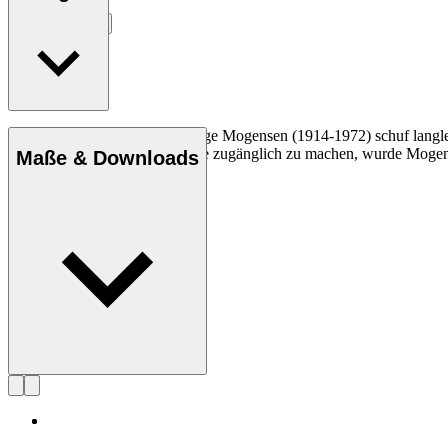
Entdecke mehr
Der Tischler und Designer Børge Mogensen (1914-1972) schuf langlebi
Mission, Qualitätsmöbel für alle zugänglich zu machen, wurde Mogen
Maße & Downloads
Profil Børge Mogensen