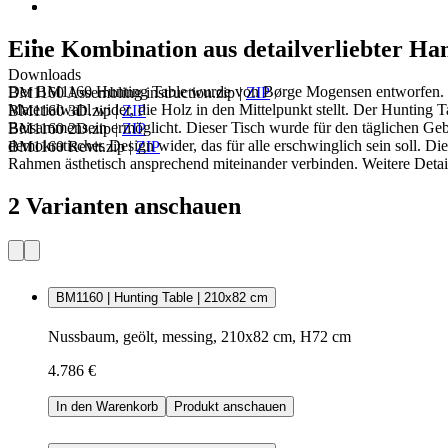
Eine Kombination aus detailverliebter Ha
Downloads
Der BM1160 Hunting Table wurde von Børge Mogensen entworfen. Der 
BM1160 Assembling instruction.zip
|
ZIP
Materialwahl wider, die Holz in den Mittelpunkt stellt. Der Hunting 
BM1160 3D.zip
|
ZIP
Beisammensein ermöglicht. Dieser Tisch wurde für den täglichen Ge
BM1160 2D.zip
|
ZIP
demokratisches Design wider, das für alle erschwinglich sein soll. Di
BM1160 Revit.zip
|
ZIP
Rahmen ästhetisch ansprechend miteinander verbinden. Weitere Detai
2 Varianten anschauen
BM1160 | Hunting Table | 210x82 cm
Nussbaum, geölt, messing, 210x82 cm, H72 cm
4.786 €
In den Warenkorb
Produkt anschauen