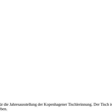
die Jahresausstellung der Kopenhagener Tischlerinnung. Der Tisch is
eben.