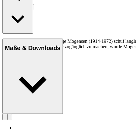
Entdecke mehr
Der Tischler und Designer Børge Mogensen (1914-1972) schuf langlebi
Mission, Qualitätsmöbel für alle zugänglich zu machen, wurde Mogen
Maße & Downloads
Profil Børge Mogensen