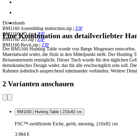
Downloads
BM1160 Assembling instruction.zip
|
ZIP
BM1160 3D.zip
|
ZIP
Eine Kombination aus detailverliebter Ha
BM1160 2D.zip
|
ZIP
BM1160 Revit.zip
|
ZIP
Der BM1160 Hunting Table wurde von Børge Mogensen entworfen. Der 
Materialwahl wider, die Holz in den Mittelpunkt stellt. Der Hunting 
Beisammensein ermöglicht. Dieser Tisch wurde für den täglichen Ge
demokratisches Design wider, das für alle erschwinglich sein soll. Di
Rahmen ästhetisch ansprechend miteinander verbinden. Weitere Detai
2 Varianten anschauen
BM1160 | Hunting Table | 210x82 cm
FSC™-zertifizierte Eiche, geölt, messing, 210x82 cm
3.984 €