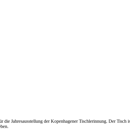
die Jahresausstellung der Kopenhagener Tischlerinnung. Der Tisch is
eben.