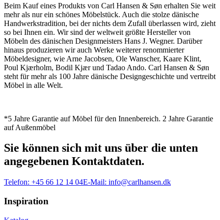
Beim Kauf eines Produkts von Carl Hansen & Søn erhalten Sie weit
mehr als nur ein schönes Möbelstück. Auch die stolze dänische
Handwerkstradition, bei der nichts dem Zufall überlassen wird, zieht
so bei Ihnen ein. Wir sind der weltweit größte Hersteller von
Möbeln des dänischen Designmeisters Hans J. Wegner. Darüber
hinaus produzieren wir auch Werke weiterer renommierter
Möbeldesigner, wie Arne Jacobsen, Ole Wanscher, Kaare Klint,
Poul Kjærholm, Bodil Kjær und Tadao Ando. Carl Hansen & Søn
steht für mehr als 100 Jahre dänische Designgeschichte und vertreibt
Möbel in alle Welt.
*5 Jahre Garantie auf Möbel für den Innenbereich. 2 Jahre Garantie
auf Außenmöbel
Sie können sich mit uns über die unten
angegebenen Kontaktdaten.
Telefon:
+45 66 12 14 04
E-Mail:
info@carlhansen.dk
Inspiration