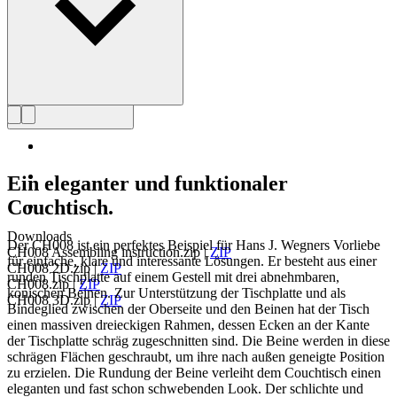
Profil Hans J. Wegner
Ein eleganter und funktionaler
Couchtisch.
Downloads
Der CH008 ist ein perfektes Beispiel für Hans J. Wegners Vorliebe
CH008 Assembling instruction.zip
|
ZIP
für einfache, klare und interessante Lösungen. Er besteht aus einer
CH008 2D.zip
|
ZIP
runden Tischplatte auf einem Gestell mit drei abnehmbaren,
CH008.zip
|
ZIP
konischen Beinen. Zur Unterstützung der Tischplatte und als
CH008 3D.zip
|
ZIP
Bindeglied zwischen der Oberseite und den Beinen hat der Tisch
einen massiven dreieckigen Rahmen, dessen Ecken an der Kante
der Tischplatte schräg zugeschnitten sind. Die Beine werden in diese
schrägen Flächen geschraubt, um ihre nach außen geneigte Position
zu erzielen. Die Rundung der Beine verleiht dem Couchtisch einen
eleganten und fast schon schwebenden Look. Der schlichte und