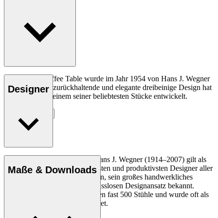
Der CH008 Coffee Table wurde im Jahr 1954 von Hans J. Wegner
entworfen. Das zurückhaltende und elegante dreibeinige Design hat
Designer
sich seitdem zu einem seiner beliebtesten Stücke entwickelt.
Entdecke mehr
Der dänische Möbeldesigner Hans J. Wegner (1914–2007) gilt als
einer der kreativsten, innovativsten und produktivsten Designer aller
Maße & Downloads
Zeiten und ist für seine Präzision, sein großes handwerkliches
Geschick und seinen kompromisslosen Designansatz bekannt.
Wegner entwarf in seinem Leben fast 500 Stühle und wurde oft als
der Meister des Stuhls bezeichnet.