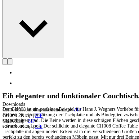
Profil Hans J. Wegner
Ein eleganter und funktionaler Couchtisch
Downloads
Der CH008 ist ein perfektes Beispiel für Hans J. Wegners Vorliebe fü
CH008 Assembling instruction.zip
|
ZIP
Beinen. Zur Unterstützung der Tischplatte und als Bindeglied zwisch
CH008 2D.zip
|
ZIP
zugeschnitten sind. Die Beine werden in diese schrägen Flächen gesc
CH008.zip
|
ZIP
schwebenden Look. Der schlichte und elegante CH008 Coffee Table a
CH008 3D.zip
|
ZIP
Tischplatte mit abgerundeten Ecken ist in drei verschiedenen Größen 
perfekt zu den bereits vorhandenen Möbeln passt. Mit nur drei Beinen