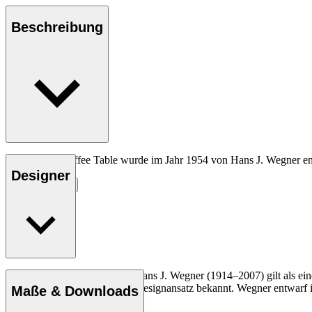
Beschreibung
Der CH008 Coffee Table wurde im Jahr 1954 von Hans J. Wegner entwo
Designer
Entdecke mehr
Der dänische Möbeldesigner Hans J. Wegner (1914–2007) gilt als einer
und seinen kompromisslosen Designansatz bekannt. Wegner entwarf in 
Maße & Downloads