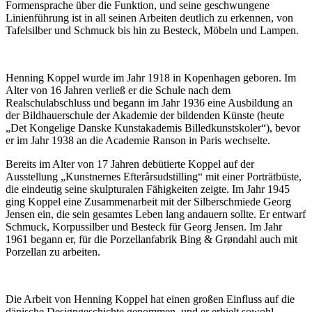
Formensprache über die Funktion, und seine geschwungene
Linienführung ist in all seinen Arbeiten deutlich zu erkennen, von
Tafelsilber und Schmuck bis hin zu Besteck, Möbeln und Lampen.
Henning Koppel wurde im Jahr 1918 in Kopenhagen geboren. Im
Alter von 16 Jahren verließ er die Schule nach dem
Realschulabschluss und begann im Jahr 1936 eine Ausbildung an
der Bildhauerschule der Akademie der bildenden Künste (heute
„Det Kongelige Danske Kunstakademis Billedkunstskoler“), bevor
er im Jahr 1938 an die Academie Ranson in Paris wechselte.
Bereits im Alter von 17 Jahren debütierte Koppel auf der
Ausstellung „Kunstnernes Efterårsudstilling“ mit einer Porträtbüste,
die eindeutig seine skulpturalen Fähigkeiten zeigte. Im Jahr 1945
ging Koppel eine Zusammenarbeit mit der Silberschmiede Georg
Jensen ein, die sein gesamtes Leben lang andauern sollte. Er entwarf
Schmuck, Korpussilber und Besteck für Georg Jensen. Im Jahr
1961 begann er, für die Porzellanfabrik Bing & Grøndahl auch mit
Porzellan zu arbeiten.
Die Arbeit von Henning Koppel hat einen großen Einfluss auf die
dänische Designgeschichte genommen, und er erhielt sowohl